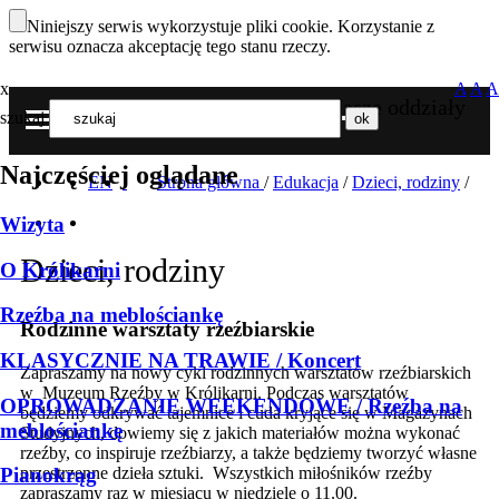
Niniejszy serwis wykorzystuje pliki cookie. Korzystanie z
serwisu oznacza akceptację tego stanu rzeczy.
x
A
A
A
Nasze oddziały
szukaj
MENU
Najczęściej oglądane
EN
Strona główna
/
Edukacja
/
Dzieci, rodziny
/
Wizyta
Dzieci, rodziny
O Królikarni
Rzeźba na meblościankę
Rodzinne warsztaty rzeźbiarskie
KLASYCZNIE NA TRAWIE / Koncert
Zapraszamy na nowy cykl rodzinnych warsztatów rzeźbiarskich
w Muzeum Rzeźby w Królikarni. Podczas warsztatów
OPROWADZANIE WEEKENDOWE / Rzeźba na
będziemy odkrywać tajemnice i cuda kryjące się w Magazynach
meblościankę
Studyjnych, dowiemy się z jakich materiałów można wykonać
rzeźby, co inspiruje rzeźbiarzy, a także będziemy tworzyć własne
przestrzenne dzieła sztuki. Wszystkich miłośników rzeźby
Pianokrąg
zapraszamy raz w miesiącu w niedziele o 11.00.