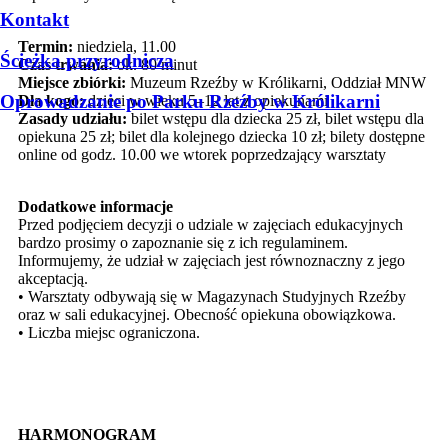
Kontakt
Termin:
niedziela, 11.00
Ścieżka przyrodnicza
Czas trwania:
ok. 80 minut
Miejsce zbiórki:
Muzeum Rzeźby w Królikarni, Oddział MNW
Oprowadzanie po Parku Rzeźby w Królikarni
Dla kogo:
dzieci w wieku 5–12 lat z opiekunami
Zasady udziału:
bilet wstępu dla dziecka 25 zł, bilet wstępu dla
opiekuna 25 zł; bilet dla kolejnego dziecka 10 zł; bilety dostępne
online od godz. 10.00 we wtorek poprzedzający warsztaty
Dodatkowe informacje
Przed podjęciem decyzji o udziale w zajęciach edukacyjnych
bardzo prosimy o zapoznanie się z ich regulaminem.
Informujemy, że udział w zajęciach jest równoznaczny z jego
akceptacją.
• Warsztaty odbywają się w Magazynach Studyjnych Rzeźby
oraz w sali edukacyjnej. Obecność opiekuna obowiązkowa.
• Liczba miejsc ograniczona.
HARMONOGRAM