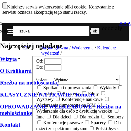
Niniejszy serwis wykorzystuje pliki cookie. Korzystanie z
serwisu oznacza akceptację tego stanu rzeczy.
x
A
A
A
Nasze oddziały
szukaj
MENU
Najczęściej oglądane
EN
Strona główna
/
Wydarzenia
/
Kalendarz
wydarzeń
/
Wizyta
Od:
Do:
O Królikarni
Gdzie:
Rzeźba na meblościankę
Spotkania i oprowadzania
Wykłady
Warsztaty
Koncerty
Filmy
KLASYCZNIE NA TRAWIE / Koncert
Wystawy
Konferencje naukowe
Wydarzenia tłumaczone na PJM
OPROWADZANIE WEEKENDOWE / Rzeźba na
Wydarzenia dla osób z dysfukcją wzroku
meblościankę
Inne
Dla dzieci
Dla rodzin
Seniorzy
Konferencje prasowe
Spacery
Dla
Kontakt
dzieci ze spektrum autyzmu
Polski Język