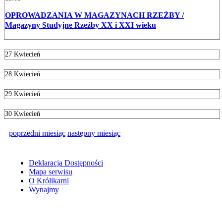
OPROWADZANIA W MAGAZYNACH RZEŹBY /
Magazyny Studyjne Rzeźby XX i XXI wieku
27
Kwiecień
28
Kwiecień
29
Kwiecień
30
Kwiecień
poprzedni miesiąc
następny miesiąc
Deklaracja Dostępności
Mapa serwisu
O Królikarni
Wynajmy