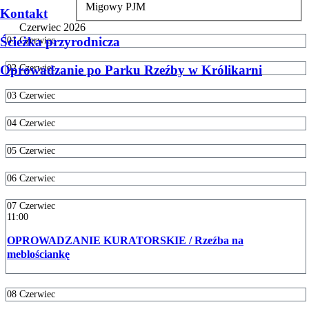
Migowy PJM
Kontakt
Czerwiec 2026
Ścieżka przyrodnicza
01
Czerwiec
Oprowadzanie po Parku Rzeźby w Królikarni
02
Czerwiec
03
Czerwiec
04
Czerwiec
05
Czerwiec
06
Czerwiec
07
Czerwiec
11:00
OPROWADZANIE KURATORSKIE / Rzeźba na
meblościankę
08
Czerwiec