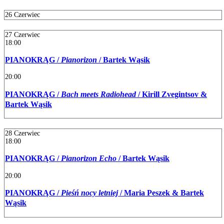
26
Czerwiec
27
Czerwiec
18:00
PIANOKRĄG /
Pianorizon
/ Bartek Wąsik
20:00
PIANOKRĄG /
Bach meets Radiohead
/ Kirill Zvegintsov &
Bartek Wąsik
28
Czerwiec
18:00
PIANOKRĄG /
Pianorizon Echo
/ Bartek Wąsik
20:00
PIANOKRĄG /
Pieśń nocy letniej
/ Maria Peszek & Bartek
Wąsik