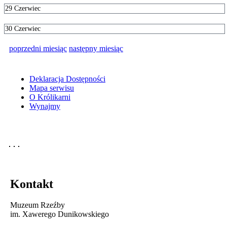
29
Czerwiec
30
Czerwiec
poprzedni miesiąc
następny miesiąc
Deklaracja Dostępności
Mapa serwisu
O Królikarni
Wynajmy
Kontakt
Muzeum Rzeźby
im. Xawerego Dunikowskiego