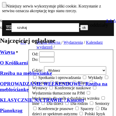
Niniejszy serwis wykorzystuje pliki cookie. Korzystanie z
serwisu oznacza akceptację tego stanu rzeczy.
x
A
A
A
Nasze oddziały
szukaj
MENU
Najczęściej oglądane
EN
Strona główna
/
Wydarzenia
/
Kalendarz
wydarzeń
/
Wizyta
Od:
Do:
O Królikarni
Gdzie:
Rzeźba na meblościankę
Spotkania i oprowadzania
Wykłady
Warsztaty
Koncerty
Filmy
OPROWADZANIE WEEKENDOWE / Rzeźba na
Wystawy
Konferencje naukowe
meblościankę
Wydarzenia tłumaczone na PJM
Wydarzenia dla osób z dysfukcją wzroku
KLASYCZNIE NA TRAWIE / Koncert
Inne
Dla dzieci
Dla rodzin
Seniorzy
Konferencje prasowe
Spacery
Dla
Pianokrąg
dzieci ze spektrum autyzmu
Polski Język