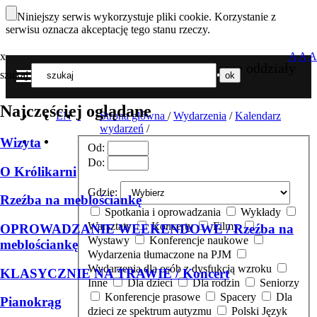
Niniejszy serwis wykorzystuje pliki cookie. Korzystanie z
serwisu oznacza akceptację tego stanu rzeczy.
x
A
A
A
Nasze oddziały
szukaj
MENU
Najczęściej oglądane
EN
Strona główna
/
Wydarzenia
/
Kalendarz
wydarzeń
/
Wizyta
Od:
Do:
O Królikarni
Gdzie:
Rzeźba na meblościankę
Spotkania i oprowadzania
Wykłady
Warsztaty
Koncerty
Filmy
OPROWADZANIE WEEKENDOWE / Rzeźba na
Wystawy
Konferencje naukowe
meblościankę
Wydarzenia tłumaczone na PJM
Wydarzenia dla osób z dysfukcją wzroku
KLASYCZNIE NA TRAWIE / Koncert
Inne
Dla dzieci
Dla rodzin
Seniorzy
Konferencje prasowe
Spacery
Dla
Pianokrąg
dzieci ze spektrum autyzmu
Polski Język