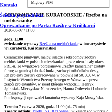
Migowy PJM
Kontakt
OPROWADZANIE KURATORSKIE / Rzeźba na
Ścieżka przyrodnicza
meblościankę
Oprowadzanie po Parku Rzeźby w Królikarni
2026-06-07 / 11:00
godz. 11.00
zwiedzanie wystawy
Rzeźba na meblościankę
w towarzystwie
jej kuratorki, Kai Muszyńskiej
Ceramiczne pingwiny, małpy, siłacze i seksbomby zdobiły
meblościanki w polskich mieszkaniach przez niemal cały okres
PRL-u. Te wyjątkowe porcelanowe „rzeźby kameralne” zrobiły
furorę za granicą i do dziś budzą zachwyt miłośników designu.
Ich projekty zostały opracowane w połowie lat 50. XX w. w
Instytucie Wzornictwa Przemysłowego w Warszawie przez
zespół projektantów, w skład którego wchodzili: Henryk
Jędrasiak, Mieczysław Naruszewicz, Hanna Orthwein i Lubomir
Tomaszewski.
Po ekspozycji oprowadzi kuratorka wystawy Kaja Muszyńska.
Termin:
7 czerwca 2026, godz. 11.00 (ok. 75 min)
Zasady udziału:
bilety 15 i 10 zł online
i w kasach (od wtorku 2