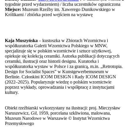
tygodnie przed wydarzeniem) / liczba uczestników ograniczona
Miejsce:
Muzeum Rzeźby im. Xawerego Dunikowskiego w
Królikarni / zbiórka przed wejściem na wystawę
Kaja Muszyńska
– kustoszka w Zbiorach Wzornictwa i
współkuratorka Galerii Wzornictwa Polskiego w MNW,
specjalizuje się w polskim wzornictwie i sztuce użytkowej,
opiekuje się kolekcją ceramiki. Autorka publikacji dotyczących
ceramiki, ilustracji oraz historii designu. Kuratorka i
współkuratorka wystaw w Polsce i za granicą, m.in. „Retrotopia.
Design for Socialist Spaces” w Kunstgewerbemuseum w
Berlinie. Członkini ICOM DESIGN i Rady ICOM DESIGN
(2022–2025). Popularyzuje wiedzę o polskim wzornictwie
poprzez wykłady, oprowadzania i współpracę z instytucjami
kultury.
Obiekt rzeźbiarski wykorzystany na ilustracji: proj. Mieczysław
Naruszewicz,
Gil
, 1959, porcelana szkliwiona, malowana,
Muzeum Narodowe w Warszawie © Instytut Wzornictwa
Przemysłowego