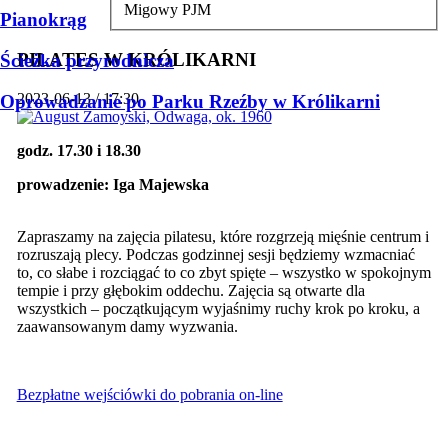
Migowy PJM
Pianokrąg
PILATES W KRÓLIKARNI
Ścieżka przyrodnicza
2023-06-13 / 17:30
Oprowadzanie po Parku Rzeźby w Królikarni
godz. 17.30 i 18.30
prowadzenie: Iga Majewska
Zapraszamy na zajęcia pilatesu, które rozgrzeją mięśnie centrum i
rozruszają plecy. Podczas godzinnej sesji będziemy wzmacniać
to, co słabe i rozciągać to co zbyt spięte – wszystko w spokojnym
tempie i przy głębokim oddechu. Zajęcia są otwarte dla
wszystkich – początkującym wyjaśnimy ruchy krok po kroku, a
zaawansowanym damy wyzwania.
Bezpłatne wejściówki do pobrania on-line