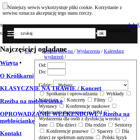
Niniejszy serwis wykorzystuje pliki cookie. Korzystanie z
serwisu oznacza akceptację tego stanu rzeczy.
x
A
A
A
Nasze oddziały
szukaj
MENU
Najczęściej oglądane
EN
Strona główna
/
Wydarzenia
/
Kalendarz
wydarzeń
/
Wizyta
Od:
Do:
O Królikarni
Gdzie:
KLASYCZNIE NA TRAWIE / Koncert
Spotkania i oprowadzania
Wykłady
Warsztaty
Koncerty
Filmy
Rzeźba na meblościankę
Wystawy
Konferencje naukowe
Wydarzenia tłumaczone na PJM
OPROWADZANIE WEEKENDOWE / Rzeźba na
Wydarzenia dla osób z dysfukcją wzroku
meblościankę
Inne
Dla dzieci
Dla rodzin
Seniorzy
Konferencje prasowe
Spacery
Dla
Kontakt
dzieci ze spektrum autyzmu
Polski Język