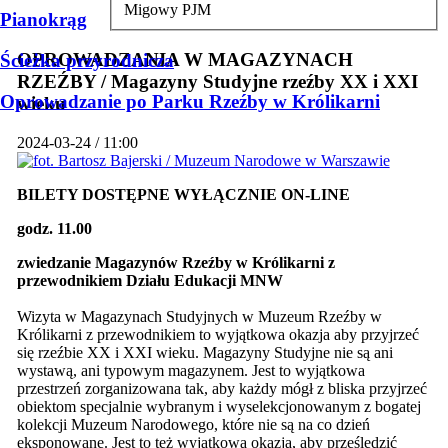
Migowy PJM
Pianokrąg
OPROWADZANIA W MAGAZYNACH
Ścieżka przyrodnicza
RZEŹBY / Magazyny Studyjne rzeźby XX i XXI
Oprowadzanie po Parku Rzeźby w Królikarni
wieku
2024-03-24 / 11:00
BILETY DOSTĘPNE WYŁĄCZNIE ON-LINE
godz. 11.00
zwiedzanie Magazynów Rzeźby w Królikarni z
przewodnikiem Działu Edukacji MNW
Wizyta w Magazynach Studyjnych w Muzeum Rzeźby w
Królikarni z przewodnikiem to wyjątkowa okazja aby przyjrzeć
się rzeźbie XX i XXI wieku. Magazyny Studyjne nie są ani
wystawą, ani typowym magazynem. Jest to wyjątkowa
przestrzeń zorganizowana tak, aby każdy mógł z bliska przyjrzeć
obiektom specjalnie wybranym i wyselekcjonowanym z bogatej
kolekcji Muzeum Narodowego, które nie są na co dzień
eksponowane. Jest to też wyjątkowa okazja, aby prześledzić