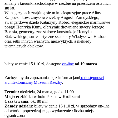
zmiany i kierunki zachodzące w rzeźbie na przestrzeni ostatnich
stu lat.
W magazynach znajdują się m.in. ekspresyjne prace Aliny
Szapocznikow, zmysłowe rzeźby Augusta Zamoyskiego,
awangardowe dzieło Katarzyny Kobro, eleganckie marmurowe
posągi Henryka Kuny, olbrzymie drewniane stwory Jerzego
Beresia, geometryczne stalowe konstrukcje Henryka
Stażewskiego, surrealistyczne sztandary Władysława Hasiora
oraz setki innych ważnych, niezwykłych, a niekiedy
tajemniczych obiektów.
bilety w cenie 15 i 10 zł, dostępne
on-line
od 19 marca
Zachęcamy do zapoznania się z informacjami
o dostępności
architektonicznej Muzeum Rzeźby
.
Termin:
niedziela, 24 marca, godz. 11.00
Miejsce:
zbiórka w holu Pałacu w Królikarni
Czas trwania:
ok. 80 min.
Zasady udziału:
bilety w cenie 15 i 10 zł, w sprzedaży on-line
od wtorku poprzedzającego wydarzenie / liczba miejsc
ograniczona