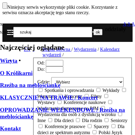
Niniejszy serwis wykorzystuje pliki cookie. Korzystanie z
serwisu oznacza akceptację tego stanu rzeczy.
x
A
A
A
Nasze oddziały
szukaj
MENU
Najczęściej oglądane
EN
Strona główna
/
Wydarzenia
/
Kalendarz
wydarzeń
/
Wizyta
Od:
Do:
O Królikarni
Gdzie:
Rzeźba na meblościankę
Spotkania i oprowadzania
Wykłady
Warsztaty
Koncerty
Filmy
KLASYCZNIE NA TRAWIE / Koncert
Wystawy
Konferencje naukowe
Wydarzenia tłumaczone na PJM
OPROWADZANIE WEEKENDOWE / Rzeźba na
Wydarzenia dla osób z dysfukcją wzroku
meblościankę
Inne
Dla dzieci
Dla rodzin
Seniorzy
Konferencje prasowe
Spacery
Dla
Kontakt
dzieci ze spektrum autyzmu
Polski Język