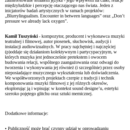
zainteresowane tematem języka - jego wpływem na ciało, relacje
międzyludzkie i percepcję otaczającego nas świata. Jeden z
inicjatorów badań artystycznych w ramach projektów:
„Blurrylingualism. Encounter in between languages” oraz „Don’t
pressure we already lack oxygen”.
Kamil Tuszyński
- kompozytor, producent i wykonawca muzyki
teatralnej i filmowej, autor piosenek, słuchowisk, audycji i
instalacji audiowizualnych. W pracy najchętniej i najczęściej
(p)oddaje się działaniom kolektywnym i partycypacyjnym, w
których muzyka jest jednocześnie pretekstem i owocem
budowania relacji, wspólnego zaangażowania oraz odwagi do
tworzenia i wykonywania jej również (i szczególnie) przez osoby
nieposiadające muzycznego wykształcenia lub doświadczenia.
We współtworzonych projektach czerpie z tradycji i technik
komponowania muzyki filmowej z jej różnych okresów,
eksplorując ją i wpisując w kontekst sound designe’u, estetyki
szeroko pojętego glitchu oraz sztuki memicznej.
Dodatkowe informacje:
• Publiczność może brać czynny udział w oprowadzaniu