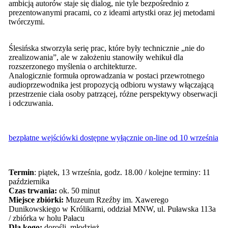
ambicją autorów staje się dialog, nie tyle bezpośrednio z
prezentowanymi pracami, co z ideami artystki oraz jej metodami
twórczymi.
Ślesińska stworzyła serię prac, które były technicznie „nie do
zrealizowania”, ale w założeniu stanowiły wehikuł dla
rozszerzonego myślenia o architekturze.
Analogicznie formuła oprowadzania w postaci przewrotnego
audioprzewodnika jest propozycją odbioru wystawy włączającą
przestrzenie ciała osoby patrzącej, różne perspektywy obserwacji
i odczuwania.
bezpłatne wejściówki dostępne wyłącznie on-line od 10 września
Termin
: piątek, 13 września, godz. 18.00 / kolejne terminy: 11
października
Czas trwania:
ok. 50 minut
Miejsce zbiórki:
Muzeum Rzeźby im. Xawerego
Dunikowskiego w Królikarni, oddział MNW, ul. Puławska 113a
/ zbiórka w holu Pałacu
Dla kogo:
dorośli, młodzież