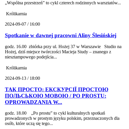
„Wspólna przestrzeń” to cykl czterech rodzinnych warsztatów...
Królikarnia
2024-09-07 / 16:00
Spotkanie w dawnej pracowni Aliny Ślesińskiej
godz. 16.00 zbiórka przy ul. Hożej 37 w Warszawie Studio na
Hożej, dziś miejsce twórczości Macieja Siudy – znanego z
niesztampowego podejścia...
Królikarnia
2024-09-13 / 18:00
ТАК ПРОСТО: ЕКСКУРСІЇ ПРОСТОЮ
ПОЛЬСЬКОЮ МОВОЮ / PO PROSTU:
OPROWADZANIA W...
godz. 18.00 „Po prostu” to cykl kulturalnych spotkań
prowadzonych w prostym języku polskim, przeznaczonych dla
osób, które uczą się tego...