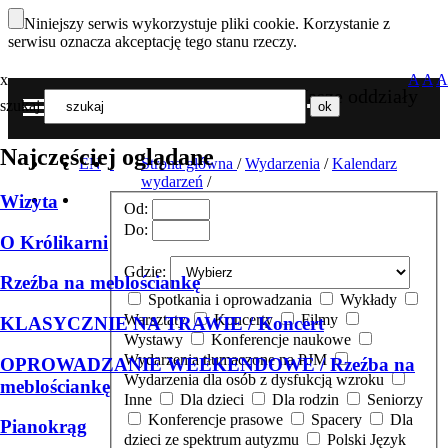
Niniejszy serwis wykorzystuje pliki cookie. Korzystanie z
serwisu oznacza akceptację tego stanu rzeczy.
x
A
A
A
Nasze oddziały
szukaj
MENU
Najczęściej oglądane
EN
Strona główna
/
Wydarzenia
/
Kalendarz
wydarzeń
/
Wizyta
Od:
Do:
O Królikarni
Gdzie:
Rzeźba na meblościankę
Spotkania i oprowadzania
Wykłady
Warsztaty
Koncerty
Filmy
KLASYCZNIE NA TRAWIE / Koncert
Wystawy
Konferencje naukowe
Wydarzenia tłumaczone na PJM
OPROWADZANIE WEEKENDOWE / Rzeźba na
Wydarzenia dla osób z dysfukcją wzroku
meblościankę
Inne
Dla dzieci
Dla rodzin
Seniorzy
Konferencje prasowe
Spacery
Dla
Pianokrąg
dzieci ze spektrum autyzmu
Polski Język