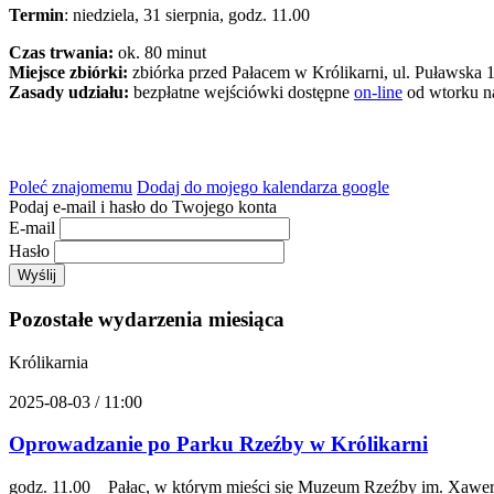
Termin
: niedziela, 31 sierpnia, godz. 11.00
Czas trwania:
ok. 80 minut
Miejsce zbiórki:
zbiórka przed Pałacem w Królikarni, ul. Puławska
Zasady udziału:
bezpłatne wejściówki dostępne
on-line
od wtorku na
Poleć znajomemu
Dodaj do mojego kalendarza google
Podaj e-mail i hasło do Twojego konta
E-mail
Hasło
Pozostałe wydarzenia miesiąca
Królikarnia
2025-08-03 / 11:00
Oprowadzanie po Parku Rzeźby w Królikarni
godz. 11.00 Pałac, w którym mieści się Muzeum Rzeźby im. Xawerego