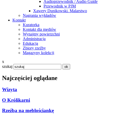
Audioprzewodnik / Audio Guide
Przewodnik w PJM
Xawery Dunikowski. Malarstwo
Nagrania wykładów
Kontakt
Kuratorka
Kontakt dla mediów
Wynajmy powierzchni
Administracja
Edukacja
Zbiory rzeźby
Magazyny kolekcji
x
szukaj
Najczęściej oglądane
Wizyta
O Królikarni
Rzeźba na meblościankę