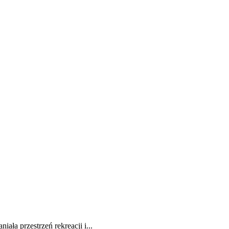
a przestrzeń rekreacji i...