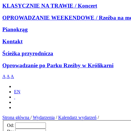
KLASYCZNIE NA TRAWIE / Koncert
OPROWADZANIE WEEKENDOWE / Rzeźba na meb
Pianokrąg
Kontakt
Ścieżka przyrodnicza
Oprowadzanie po Parku Rzeźby w Królikarni
A
A
A
EN
Strona główna
/
Wydarzenia
/
Kalendarz wydarzeń
/
Od: