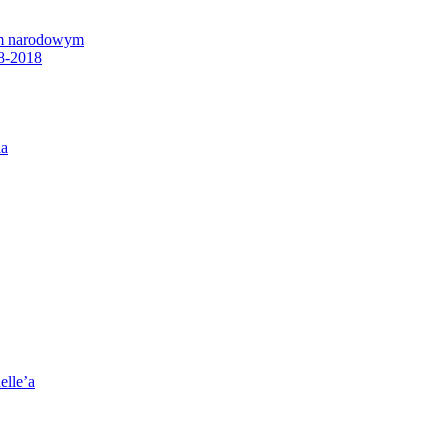
em narodowym
8-2018
ia
elle’a