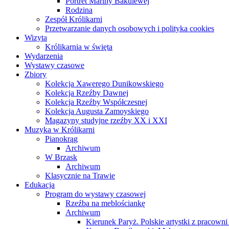
Portret Mariny Bakulewej
Rodzina
Zespół Królikarni
Przetwarzanie danych osobowych i polityka cookies
Wizyta
Królikarnia w święta
Wydarzenia
Wystawy czasowe
Zbiory
Kolekcja Xawerego Dunikowskiego
Kolekcja Rzeźby Dawnej
Kolekcja Rzeźby Współczesnej
Kolekcja Augusta Zamoyskiego
Magazyny studyjne rzeźby XX i XXI
Muzyka w Królikarni
Pianokrąg
Archiwum
W Brzask
Archiwum
Klasycznie na Trawie
Edukacja
Program do wystawy czasowej
Rzeźba na meblościankę
Archiwum
Kierunek Paryż. Polskie artystki z pracowni