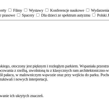
erty
Filmy
Wystawy
Konferencje naukowe
Wydarzenia
je prasowe
Spacery
Dla dzieci ze spektrum autyzmu
Polski
go, otoczony jest pięknym i rozległym parkiem. Wspaniała przestrzeń
bcowania z rzeźbą, uwolnioną tu z klasycznych ram architektoniczno-wy
okół pałacu, w malowniczym wąwozie oraz przy wejściu do parku. Poch
zukiwań i nowych interpretacji.
wanie ich ukrytych znaczeń.