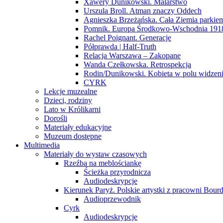
Xawery Dunikowski. Malarstwo
Urszula Broll. Atman znaczy Oddech
Agnieszka Brzeżańska. Cała Ziemia parki
Pomnik. Europa Środkowo-Wschodnia 191
Rachel Poignant. Generacje
Półprawda | Half-Truth
Relacja Warszawa – Zakopane
Wanda Czełkowska. Retrospekcja
Rodin/Dunikowski. Kobieta w polu widzen
CYRK
Lekcje muzealne
Dzieci, rodziny
Lato w Królikarni
Dorośli
Materiały edukacyjne
Muzeum dostępne
Multimedia
Materiały do wystaw czasowych
Rzeźba na meblościankę
Ścieżka przyrodnicza
Audiodeskrypcje
Kierunek Paryż. Polskie artystki z pracowni Bourd
Audioprzewodnik
Cyrk
Audiodeskrypcje