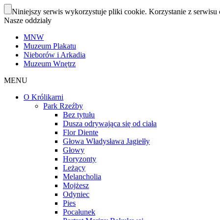
Niniejszy serwis wykorzystuje pliki cookie. Korzystanie z serwisu 
Nasze oddziały
MNW
Muzeum Plakatu
Nieborów i Arkadia
Muzeum Wnętrz
MENU
O Królikarni
Park Rzeźby
Bez tytułu
Dusza odrywająca się od ciała
Flor Diente
Głowa Władysława Jagiełły
Głowy
Horyzonty
Leżący
Melancholia
Mojżesz
Odyniec
Pies
Pocałunek