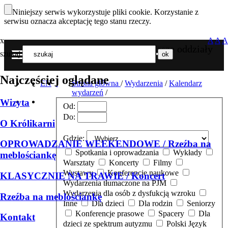
Niniejszy serwis wykorzystuje pliki cookie. Korzystanie z
serwisu oznacza akceptację tego stanu rzeczy.
x
A
A
A
Nasze oddziały
szukaj
MENU
Najczęściej oglądane
EN
Strona główna
/
Wydarzenia
/
Kalendarz
wydarzeń
/
Wizyta
Od:
Do:
O Królikarni
Gdzie:
OPROWADZANIE WEEKENDOWE / Rzeźba na
Spotkania i oprowadzania
Wykłady
meblościankę
Warsztaty
Koncerty
Filmy
Wystawy
Konferencje naukowe
KLASYCZNIE NA TRAWIE / Koncert
Wydarzenia tłumaczone na PJM
Wydarzenia dla osób z dysfukcją wzroku
Rzeźba na meblościankę
Inne
Dla dzieci
Dla rodzin
Seniorzy
Konferencje prasowe
Spacery
Dla
Kontakt
dzieci ze spektrum autyzmu
Polski Język