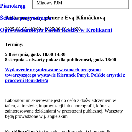
Migowy PJM
Pianokrąg
Performatywny plener z Evą Klimáčkovą
Ścieżka przyrodnicza
2025-08-05 / 10:00 - 2025-08-08 / 14:30
Oprowadzanie po Parku Rzeźby w Królikarni
Terminy:
5-8 sierpnia, godz. 10.00-14:30
8 sierpnia – otwarty pokaz dla publiczności, godz. 18:00
Wydarzenie organizowane w ramach programu
towarzyszącego wystawie
Kierunek Paryż. Polskie artystki z
pracowni Bourdelle’a
Laboratorium skierowane jest do osób z doświadczeniem w
tańcu, aktorstwie, improwizacji lub choreografii, które są
zainteresowane działaniami w przestrzeni publicznej. Warsztaty
będą prowadzone w j. angielskim
Eva Klimáčková
to tancerka, performerka i choreografka