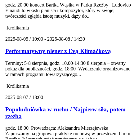
godz. 20.00 koncert Bartka Wąsika w Parku Rzeźby Ludovico
Einaudi to włoski pianista i kompozytor, który w swojej
twórczości zgłębia istotę muzyki, dąży do...
Królikarnia
2025-08-05 / 10:00 - 2025-08-08 / 14:30
Performatywny plener z Evą Klimáčkovą
Terminy: 5-8 sierpnia, godz. 10.00-14:30 8 sierpnia – otwarty
pokaz dla publiczności, godz. 18:00 Wydarzenie organizowane
w ramach programu towarzyszącego...
Królikarnia
2025-08-07 / 18:00
Popołudniówka w ruchu / Najpierw siła, potem
rzeźba
godz. 18.00 Prowadząca: Aleksandra Mierzejewska
Zapraszamy na grupową praktykę ruchową w przestrzeni Parku