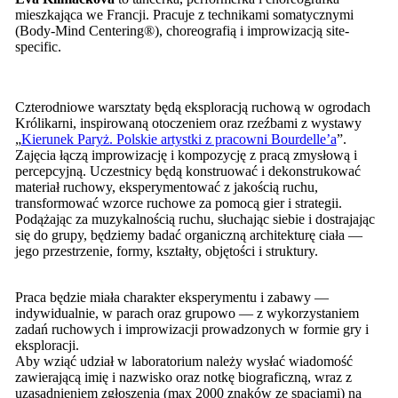
mieszkająca we Francji. Pracuje z technikami somatycznymi
(Body-Mind Centering®), choreografią i improwizacją site-
specific.
Czterodniowe warsztaty będą eksploracją ruchową w ogrodach
Królikarni, inspirowaną otoczeniem oraz rzeźbami z wystawy
„
Kierunek Paryż. Polskie artystki z pracowni Bourdelle’a
”.
Zajęcia łączą improwizację i kompozycję z pracą zmysłową i
percepcyjną. Uczestnicy będą konstruować i dekonstrukować
materiał ruchowy, eksperymentować z jakością ruchu,
transformować wzorce ruchowe za pomocą gier i strategii.
Podążając za muzykalnością ruchu, słuchając siebie i dostrajając
się do grupy, będziemy badać organiczną architekturę ciała —
jego przestrzenie, formy, kształty, objętości i struktury.
Praca będzie miała charakter eksperymentu i zabawy —
indywidualnie, w parach oraz grupowo — z wykorzystaniem
zadań ruchowych i improwizacji prowadzonych w formie gry i
eksploracji.
Aby wziąć udział w laboratorium należy wysłać wiadomość
zawierającą imię i nazwisko oraz notkę biograficzną, wraz z
uzasadnieniem zgłoszenia (max 2000 znaków ze spacjami) na