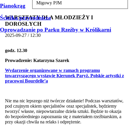
Migowy PJM
Pianokrąg
WARSZTATY DLA MŁODZIEŻY I
Ścieżka przyrodnicza
DOROSŁYCH
Oprowadzanie po Parku Rzeźby w Królikarni
2025-09-27 / 12:30
godz. 12.30
Prowadzenie:
Katarzyna Szarek
Wydarzenie organizowane w ramach programu
towarzyszącego wystawie
Kierunek Paryż. Polskie artystki z
pracowni Bourdelle’a
Nie ma nic lepszego niż twórcze działanie! Podczas warsztatów,
pod czujnym okiem specjalistów oraz specjalistek, będziemy
tworzyć własne, niepowtarzalne dzieła sztuki. Będzie to okazja
do bezpośredniego zapoznania się z materiałem rzeźbiarskim, a
przy okazji chwila na relaks i odprężenie.