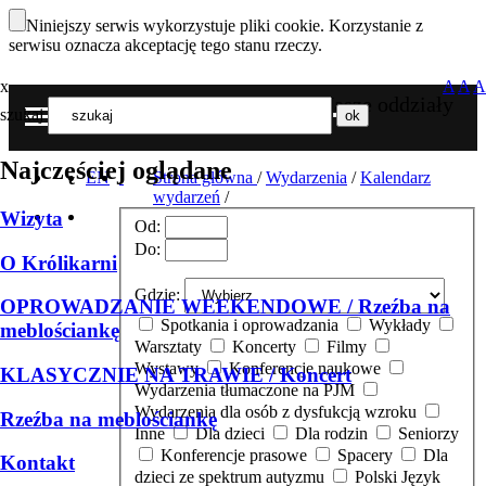
Niniejszy serwis wykorzystuje pliki cookie. Korzystanie z
serwisu oznacza akceptację tego stanu rzeczy.
x
A
A
A
Nasze oddziały
szukaj
MENU
Najczęściej oglądane
EN
Strona główna
/
Wydarzenia
/
Kalendarz
wydarzeń
/
Wizyta
Od:
Do:
O Królikarni
Gdzie:
OPROWADZANIE WEEKENDOWE / Rzeźba na
Spotkania i oprowadzania
Wykłady
meblościankę
Warsztaty
Koncerty
Filmy
Wystawy
Konferencje naukowe
KLASYCZNIE NA TRAWIE / Koncert
Wydarzenia tłumaczone na PJM
Wydarzenia dla osób z dysfukcją wzroku
Rzeźba na meblościankę
Inne
Dla dzieci
Dla rodzin
Seniorzy
Konferencje prasowe
Spacery
Dla
Kontakt
dzieci ze spektrum autyzmu
Polski Język