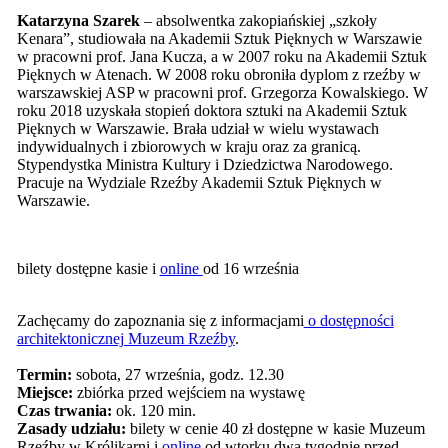
Katarzyna Szarek
– absolwentka zakopiańskiej „szkoły
Kenara”, studiowała na Akademii Sztuk Pięknych w Warszawie
w pracowni prof. Jana Kucza, a w 2007 roku na Akademii Sztuk
Pięknych w Atenach. W 2008 roku obroniła dyplom z rzeźby w
warszawskiej ASP w pracowni prof. Grzegorza Kowalskiego. W
roku 2018 uzyskała stopień doktora sztuki na Akademii Sztuk
Pięknych w Warszawie. Brała udział w wielu wystawach
indywidualnych i zbiorowych w kraju oraz za granicą.
Stypendystka Ministra Kultury i Dziedzictwa Narodowego.
Pracuje na Wydziale Rzeźby Akademii Sztuk Pięknych w
Warszawie.
bilety dostępne kasie i
online
od 16 września
Zachęcamy do zapoznania się z informacjami
o dostępności
architektonicznej Muzeum Rzeźby
.
Termin:
sobota, 27 września, godz. 12.30
Miejsce:
zbiórka przed wejściem na wystawę
Czas trwania:
ok. 120 min.
Zasady udziału:
bilety w cenie 40 zł dostępne w kasie Muzeum
Rzeźby w Królikarni i
online
od wtorku dwa tygodnie przed