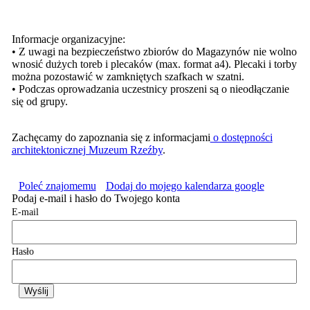
Informacje organizacyjne:
• Z uwagi na bezpieczeństwo zbiorów do Magazynów nie wolno
wnosić dużych toreb i plecaków (max. format a4). Plecaki i torby
można pozostawić w zamkniętych szafkach w szatni.
• Podczas oprowadzania uczestnicy proszeni są o nieodłączanie
się od grupy.
Zachęcamy do zapoznania się z informacjami
o dostępności
architektonicznej Muzeum Rzeźby
.
Poleć znajomemu
Dodaj do mojego kalendarza google
Podaj e-mail i hasło do Twojego konta
E-mail
Hasło