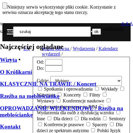
Niniejszy serwis wykorzystuje pliki cookie. Korzystanie z
serwisu oznacza akceptację tego stanu rzeczy.
x
A
A
A
Nasze oddziały
szukaj
MENU
Najczęściej oglądane
EN
Strona główna
/
Wydarzenia
/
Kalendarz
wydarzeń
/
Wizyta
Od:
Do:
O Królikarni
Gdzie:
KLASYCZNIE NA TRAWIE / Koncert
Spotkania i oprowadzania
Wykłady
Warsztaty
Koncerty
Filmy
Rzeźba na meblościankę
Wystawy
Konferencje naukowe
Wydarzenia tłumaczone na PJM
OPROWADZANIE WEEKENDOWE / Rzeźba na
Wydarzenia dla osób z dysfukcją wzroku
meblościankę
Inne
Dla dzieci
Dla rodzin
Seniorzy
Konferencje prasowe
Spacery
Dla
Kontakt
dzieci ze spektrum autyzmu
Polski Język