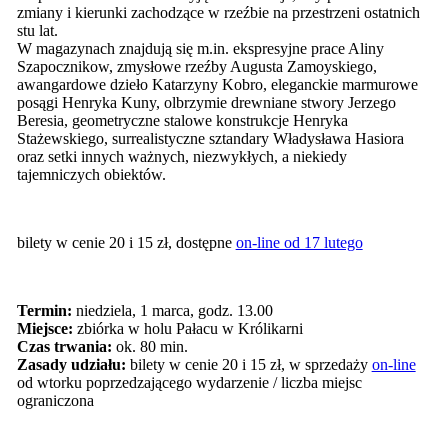
zmiany i kierunki zachodzące w rzeźbie na przestrzeni ostatnich
stu lat.
W magazynach znajdują się m.in. ekspresyjne prace Aliny
Szapocznikow, zmysłowe rzeźby Augusta Zamoyskiego,
awangardowe dzieło Katarzyny Kobro, eleganckie marmurowe
posągi Henryka Kuny, olbrzymie drewniane stwory Jerzego
Beresia, geometryczne stalowe konstrukcje Henryka
Stażewskiego, surrealistyczne sztandary Władysława Hasiora
oraz setki innych ważnych, niezwykłych, a niekiedy
tajemniczych obiektów.
bilety w cenie 20 i 15 zł, dostępne
on-line od 17 lutego
Termin:
niedziela, 1 marca, godz. 13.00
Miejsce:
zbiórka w holu Pałacu w Królikarni
Czas trwania:
ok. 80 min.
Zasady udziału:
bilety w cenie 20 i 15 zł, w sprzedaży
on-line
od wtorku poprzedzającego wydarzenie / liczba miejsc
ograniczona