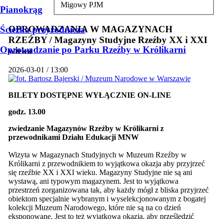
Migowy PJM
Pianokrąg
OPROWADZANIA W MAGAZYNACH
Ścieżka przyrodnicza
RZEŹBY / Magazyny Studyjne Rzeźby XX i XXI
Oprowadzanie po Parku Rzeźby w Królikarni
wieku
2026-03-01 / 13:00
BILETY DOSTĘPNE WYŁĄCZNIE ON-LINE
godz. 13.00
zwiedzanie Magazynów Rzeźby w Królikarni z
przewodnikami Działu Edukacji MNW
Wizyta w Magazynach Studyjnych w Muzeum Rzeźby w
Królikarni z przewodnikiem to wyjątkowa okazja aby przyjrzeć
się rzeźbie XX i XXI wieku. Magazyny Studyjne nie są ani
wystawą, ani typowym magazynem. Jest to wyjątkowa
przestrzeń zorganizowana tak, aby każdy mógł z bliska przyjrzeć
obiektom specjalnie wybranym i wyselekcjonowanym z bogatej
kolekcji Muzeum Narodowego, które nie są na co dzień
eksponowane. Jest to też wyjątkowa okazja, aby prześledzić