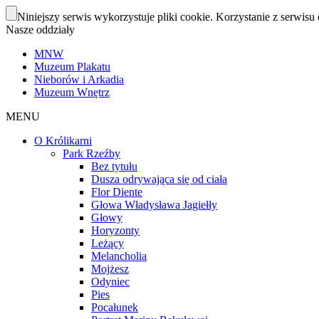
Niniejszy serwis wykorzystuje pliki cookie. Korzystanie z serwisu 
Nasze oddziały
MNW
Muzeum Plakatu
Nieborów i Arkadia
Muzeum Wnętrz
MENU
O Królikarni
Park Rzeźby
Bez tytułu
Dusza odrywająca się od ciała
Flor Diente
Głowa Władysława Jagiełły
Głowy
Horyzonty
Leżący
Melancholia
Mojżesz
Odyniec
Pies
Pocałunek