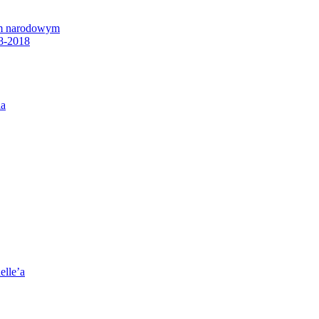
em narodowym
8-2018
ia
elle’a