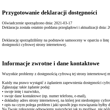
Przygotowanie deklaracji dostępności
Oświadczenie sporządzono dnia:
2021-03-17
Deklaracja została ostatnio poddana przeglądowi i aktualizacji dnia:
2
Deklarację sporządziliśmy na podstawie samooceny w oparciu o list
dostępności cyfrowej strony internetowej.
Informacje zwrotne i dane kontaktowe
Wszystkie problemy z dostępnością cyfrową tej strony internetowej 
Każdy ma prawo wystąpić z żądaniem zapewnienia dostępności cyfrowe
Zgłaszając takie żądanie podaj:
•
swoje imię i nazwisko,
•
swoje dane kontaktowe (np. numer telefonu, e-mail),
•
dokładny adres strony internetowej, na której jest niedostępny cyfro
•
opis na czym polega problem i jaki sposób jego rozwiązania byłby 
Na Twoje zgłoszenie odpowiemy najszybciej jak to możliwe, nie późni