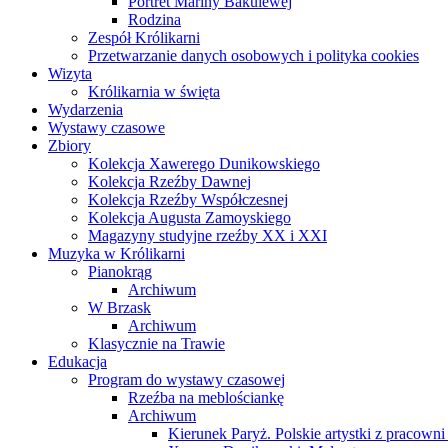
Portret Mariny Bakulewej
Rodzina
Zespół Królikarni
Przetwarzanie danych osobowych i polityka cookies
Wizyta
Królikarnia w święta
Wydarzenia
Wystawy czasowe
Zbiory
Kolekcja Xawerego Dunikowskiego
Kolekcja Rzeźby Dawnej
Kolekcja Rzeźby Współczesnej
Kolekcja Augusta Zamoyskiego
Magazyny studyjne rzeźby XX i XXI
Muzyka w Królikarni
Pianokrąg
Archiwum
W Brzask
Archiwum
Klasycznie na Trawie
Edukacja
Program do wystawy czasowej
Rzeźba na meblościankę
Archiwum
Kierunek Paryż. Polskie artystki z pracowni