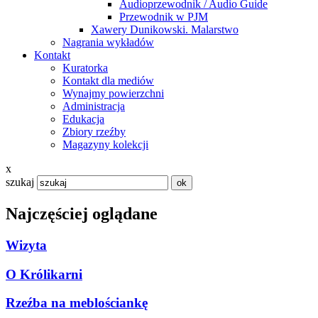
Audioprzewodnik / Audio Guide
Przewodnik w PJM
Xawery Dunikowski. Malarstwo
Nagrania wykładów
Kontakt
Kuratorka
Kontakt dla mediów
Wynajmy powierzchni
Administracja
Edukacja
Zbiory rzeźby
Magazyny kolekcji
x
szukaj
Najczęściej oglądane
Wizyta
O Królikarni
Rzeźba na meblościankę