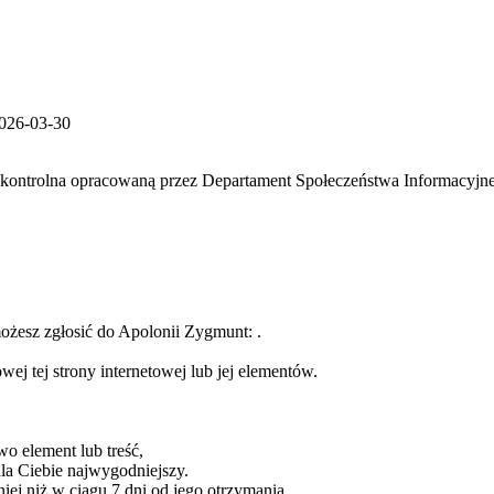
026-03-30
ę kontrolna opracowaną przez Departament Społeczeństwa Informacyjne
możesz zgłosić do Apolonii Zygmunt:
.
j tej strony internetowej lub jej elementów.
wo element lub treść,
dla Ciebie najwygodniejszy.
ej niż w ciągu 7 dni od jego otrzymania.