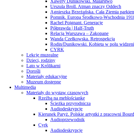
Xawery Dunikowski. Malarstwo
Urszula Broll. Atman znaczy Oddech
Agnieszka Brzeżańska. Cała Ziemia parki
Pomnik. Europa Środkowo-Wschodnia 191
Rachel Poignant. Generacje
Półprawda | Half-Truth
Relacja Warszawa – Zakopane
Wanda Czełkowska. Retrospekcja
Rodin/Dunikowski. Kobieta w polu widzen
CYRK
Lekcje muzealne
Dzieci, rodziny
Lato w Królikarni
Dorośli
Materiały edukacyjne
Muzeum dostępne
Multimedia
Materiały do wystaw czasowych
Rzeźba na meblościankę
Ścieżka przyrodnicza
Audiodeskrypcje
Kierunek Paryż. Polskie artystki z pracowni Bourd
Audioprzewodnik
Cyrk
Audiodeskrypcje