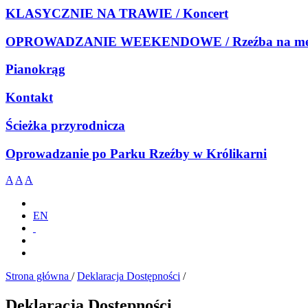
KLASYCZNIE NA TRAWIE / Koncert
OPROWADZANIE WEEKENDOWE / Rzeźba na meb
Pianokrąg
Kontakt
Ścieżka przyrodnicza
Oprowadzanie po Parku Rzeźby w Królikarni
A
A
A
EN
Strona główna
/
Deklaracja Dostępności
/
Deklaracja Dostępności