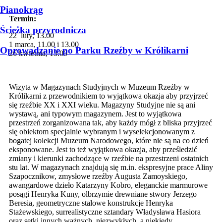
Pianokrąg
Termin:
Ścieżka przyrodnicza
22 luty, 13.00
1 marca, 11.00 i 13.00
Oprowadzanie po Parku Rzeźby w Królikarni
26 kwietnia, 13.00
Wizyta w Magazynach Studyjnych w Muzeum Rzeźby w
Królikarni z przewodnikiem to wyjątkowa okazja aby przyjrzeć
się rzeźbie XX i XXI wieku. Magazyny Studyjne nie są ani
wystawą, ani typowym magazynem. Jest to wyjątkowa
przestrzeń zorganizowana tak, aby każdy mógł z bliska przyjrzeć
się obiektom specjalnie wybranym i wyselekcjonowanym z
bogatej kolekcji Muzeum Narodowego, które nie są na co dzień
eksponowane. Jest to też wyjątkowa okazja, aby prześledzić
zmiany i kierunki zachodzące w rzeźbie na przestrzeni ostatnich
stu lat. W magazynach znajdują się m.in. ekspresyjne prace Aliny
Szapocznikow, zmysłowe rzeźby Augusta Zamoyskiego,
awangardowe dzieło Katarzyny Kobro, eleganckie marmurowe
posągi Henryka Kuny, olbrzymie drewniane stwory Jerzego
Beresia, geometryczne stalowe konstrukcje Henryka
Stażewskiego, surrealistyczne sztandary Władysława Hasiora
oraz setki innych ważnych, niezwykłych, a niekiedy