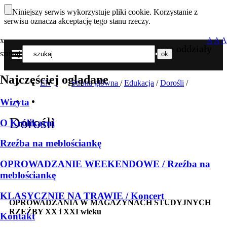
Niniejszy serwis wykorzystuje pliki cookie. Korzystanie z
serwisu oznacza akceptację tego stanu rzeczy.
x
A
A
A
Nasze oddziały
szukaj
MENU
Najczęściej oglądane
EN
Strona główna
/
Edukacja
/
Dorośli
/
Wizyta
Dorośli
O Królikarni
Rzeźba na meblościankę
OPROWADZANIE WEEKENDOWE / Rzeźba na
meblościankę
KLASYCZNIE NA TRAWIE / Koncert
OPROWADZANIA W MAGAZYNACH STUDYJNYCH
RZEŹBY XX i XXI wieku
Kontakt