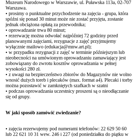
Muzeum Narodowego w Warszawie, ul. Puławska 113a, 02-707
Warszawa.
• prosimy o punktualne przychodzenie na zajęcia - grupa, która
spóźni się ponad 30 minut może nie zostać przyjęta, zostanie
jednak obciążona opłatą za przewodnika;
• oprowadzanie trwa 80 minut;
• rezerwację można odwołać najpóźniej 72 godziny przed
planowanymi zajęciami, rezygnacje z zajęć przyjmujemy
wyłącznie mailowo (edukacja@mnw.art.pl);
• w przypadku rezygnacji z zajęć w terminie późniejszym lub
nieobecności na umówionym oprowadzaniu zamawiający jest
zobowiązany do zwrotu kosztów oprowadzania w pełnej
wysokości 280 zł.
• z uwagi na bezpieczeństwo zbiorów do Magazynów nie wolno
wnosić dużych toreb i plecaków (max. format a4). Plecaki i torby
można pozostawić w zamkniętych szafkach w szatni
• podczas oprowadzania uczestnicy proszeni są o nieodłączanie
się od grupy.
W jaki sposób zamówić zwiedzanie?
• zajęcia rezerwujemy pod numerami telefonów: 22 629 50 60
lub 22 621 10 31 wew. 246 i 227 (od poniedziałku do piątku w