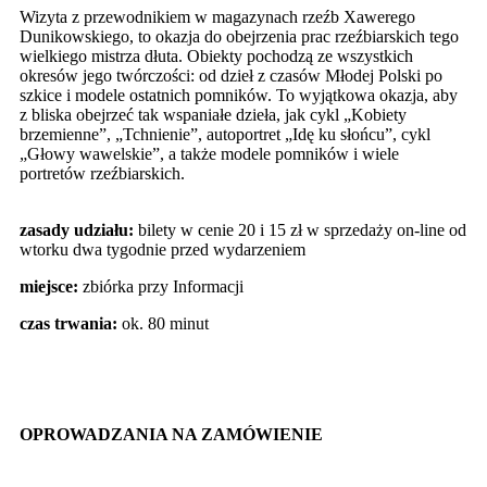
Wizyta z przewodnikiem w magazynach rzeźb Xawerego
Dunikowskiego, to okazja do obejrzenia prac rzeźbiarskich tego
wielkiego mistrza dłuta. Obiekty pochodzą ze wszystkich
okresów jego twórczości: od dzieł z czasów Młodej Polski po
szkice i modele ostatnich pomników. To wyjątkowa okazja, aby
z bliska obejrzeć tak wspaniałe dzieła, jak cykl „Kobiety
brzemienne”, „Tchnienie”, autoportret „Idę ku słońcu”, cykl
„Głowy wawelskie”, a także modele pomników i wiele
portretów rzeźbiarskich.
zasady udziału:
bilety w cenie 20 i 15 zł w sprzedaży on-line od
wtorku dwa tygodnie przed wydarzeniem
miejsce:
zbiórka przy Informacji
czas trwania:
ok. 80 minut
OPROWADZANIA NA ZAMÓWIENIE