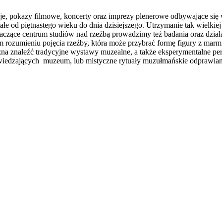
ncje, pokazy filmowe, koncerty oraz imprezy plenerowe odbywające s
tałe od piętnastego wieku do dnia dzisiejszego. Utrzymanie tak wielki
naczące centrum studiów nad rzeźbą prowadzimy też badania oraz dzia
m rozumieniu pojęcia rzeźby, która może przybrać formę figury z marmu
a znaleźć tradycyjne wystawy muzealne, a także eksperymentalne per
iedzających muzeum, lub mistyczne rytuały muzułmańskie odprawiane