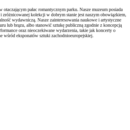
ię w otaczającym pałac romantycznym parku. Nasze muzeum posiada
ej i zróżnicowanej kolekcji w dobrym stanie jest naszym obowiązkiem,
łalność wydawniczą. Nasze zainteresowania naukowe i artystyczne
ru lub brązu, albo stanowić sztukę publiczną zgodnie z koncepcją
formance oraz nieoczekiwane wydarzenia, takie jak koncerty o
 wśród eksponatów sztuki zachodnioeuropejskiej.