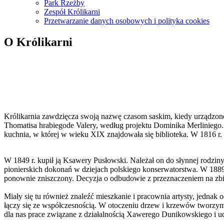
Park Rzeźby
Zespół Królikarni
Przetwarzanie danych osobowych i polityka cookies
O Królikarni
Królikarnia zawdzięcza swoją nazwę czasom saskim, kiedy urządzon
Thomatisa hrabiegode Valery, według projektu Dominika Merliniego. Z
kuchnia, w której w wieku XIX znajdowała się biblioteka. W 1816 r.
W 1849 r. kupił ją Ksawery Pusłowski. Należał on do słynnej rodzi
pionierskich dokonań w dziejach polskiego konserwatorstwa. W 1889 r
ponownie zniszczony. Decyzja o odbudowie z przeznaczeniem na zb
Miały się tu również znaleźć mieszkanie i pracownia artysty, jedna
łączy się ze współczesnością. W otoczeniu drzew i krzewów tworz
dla nas prace związane z działalnością Xawerego Dunikowskiego i ud