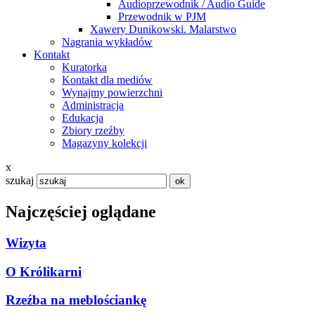
Audioprzewodnik / Audio Guide
Przewodnik w PJM
Xawery Dunikowski. Malarstwo
Nagrania wykładów
Kontakt
Kuratorka
Kontakt dla mediów
Wynajmy powierzchni
Administracja
Edukacja
Zbiory rzeźby
Magazyny kolekcji
x
szukaj
Najczęściej oglądane
Wizyta
O Królikarni
Rzeźba na meblościankę