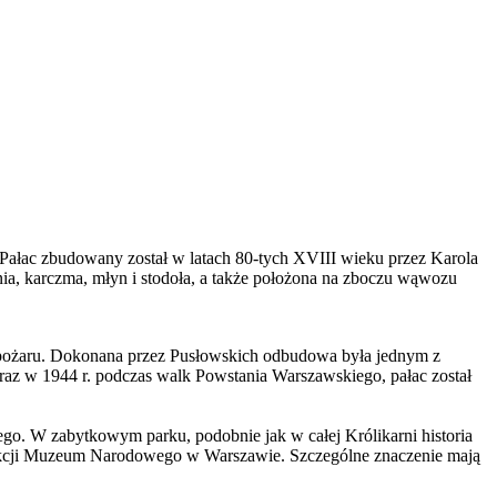
Pałac zbudowany został w latach 80-tych XVIII wieku przez Karola
nia, karczma, młyn i stodoła, a także położona na zboczu wąwozu
rą pożaru. Dokonana przez Pusłowskich odbudowa była jednym z
oraz w 1944 r. podczas walk Powstania Warszawskiego, pałac został
ego. W zabytkowym parku, podobnie jak w całej Królikarni historia
lekcji Muzeum Narodowego w Warszawie. Szczególne znaczenie mają