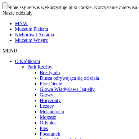
Niniejszy serwis wykorzystuje pliki cookie. Korzystanie z serwisu 
Nasze oddziały
MNW
Muzeum Plakatu
Nieborów i Arkadia
Muzeum Wnętrz
MENU
O Królikarni
Park Rzeźby
Bez tytułu
Dusza odrywająca się od ciała
Flor Diente
Głowa Władysława Jagiełły
Głowy
Horyzonty
Leżący
Melancholia
Mojżesz
Odyniec
Pies
Pocałunek