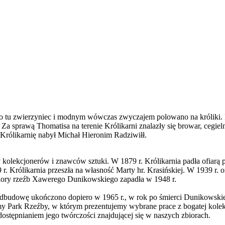
o tu zwierzyniec i modnym wówczas zwyczajem polowano na króliki. 
a sprawą Thomatisa na terenie Królikarni znalazły się browar, cegiel
 Królikarnię nabył Michał Hieronim Radziwiłł.
ny kolekcjonerów i znawców sztuki. W 1879 r. Królikarnia padła ofia
. Królikarnia przeszła na własność Marty hr. Krasińskiej. W 1939 r. 
iory rzeźb Xawerego Dunikowskiego zapadła w 1948 r.
k odbudowę ukończono dopiero w 1965 r., w rok po śmierci Dunikowski
ymy Park Rzeźby, w którym prezentujemy wybrane prace z bogatej ko
ostępnianiem jego twórczości znajdującej się w naszych zbiorach.