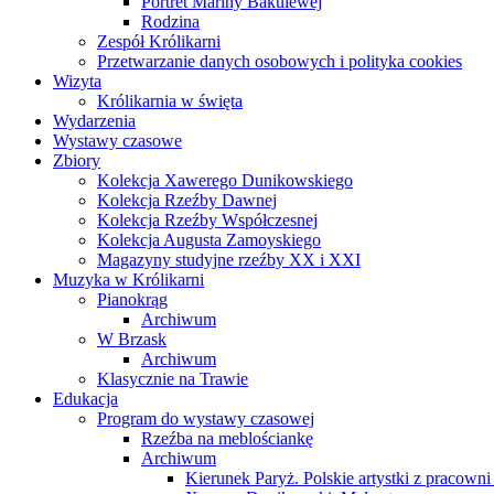
Portret Mariny Bakulewej
Rodzina
Zespół Królikarni
Przetwarzanie danych osobowych i polityka cookies
Wizyta
Królikarnia w święta
Wydarzenia
Wystawy czasowe
Zbiory
Kolekcja Xawerego Dunikowskiego
Kolekcja Rzeźby Dawnej
Kolekcja Rzeźby Współczesnej
Kolekcja Augusta Zamoyskiego
Magazyny studyjne rzeźby XX i XXI
Muzyka w Królikarni
Pianokrąg
Archiwum
W Brzask
Archiwum
Klasycznie na Trawie
Edukacja
Program do wystawy czasowej
Rzeźba na meblościankę
Archiwum
Kierunek Paryż. Polskie artystki z pracowni