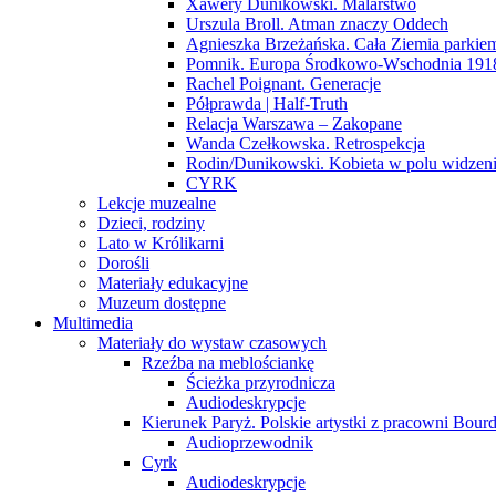
Xawery Dunikowski. Malarstwo
Urszula Broll. Atman znaczy Oddech
Agnieszka Brzeżańska. Cała Ziemia parki
Pomnik. Europa Środkowo-Wschodnia 191
Rachel Poignant. Generacje
Półprawda | Half-Truth
Relacja Warszawa – Zakopane
Wanda Czełkowska. Retrospekcja
Rodin/Dunikowski. Kobieta w polu widzen
CYRK
Lekcje muzealne
Dzieci, rodziny
Lato w Królikarni
Dorośli
Materiały edukacyjne
Muzeum dostępne
Multimedia
Materiały do wystaw czasowych
Rzeźba na meblościankę
Ścieżka przyrodnicza
Audiodeskrypcje
Kierunek Paryż. Polskie artystki z pracowni Bourd
Audioprzewodnik
Cyrk
Audiodeskrypcje