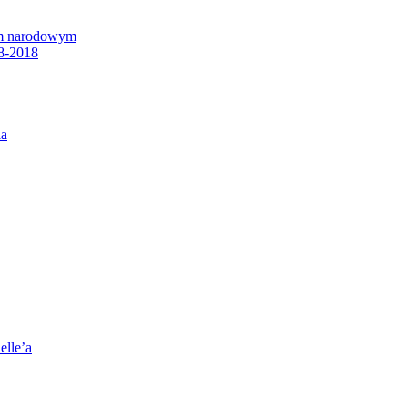
em narodowym
8-2018
ia
elle’a