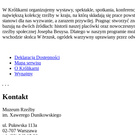
W Królikarni organizujemy wystawy, spektakle, spotkania, konfere
największą kolekcję rzeźby w kraju, na którą składają się prace pows
stanowi dla nas wyzwanie, a zarazem przywilej. Pragnąc stworzyć z
bazują na dwóch źródłach: historii naszej placówki oraz nowoczesny
rzeźby społecznej Josepha Beuysa. Dlatego w naszym programie możn
wschodzie słońca
W brzask
, ogródek warzywny uprawiany przez odw
Deklaracja Dostępności
Mapa serwisu
O Królikarni
Wynajmy
Kontakt
Muzeum Rzeźby
im. Xawerego Dunikowskiego
ul. Puławska 113a
02-707 Warszawa