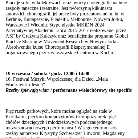
Pracuje solo, w kolektywach oraz tworzy choreografie na inne
zespoły taneczne i teatralne. Jest twórczynią kilkunastu
autorskich choreografii, jej prace były prezentowane m. in. w
Berlinie, Budapeszcie, Filadelfii, Melbourne, Nowym Jorku,
Warszawie i Wiedniu. Stypendystka MKiDN 2024,
Alternatywnej Akademii Tańca 2015-2017 realizowanej przez
ASF by Grażyna Kulczyk oraz beneficjentka programu Global
Practice Sharing w Movement Research w Nowym Jorku.
Absolwentka kursu Choreografii Eksperymentalnej II
organizowanego przez warszawskie Centrum w Ruchu.
19 września / sobota / godz. 12.00 i 14.00
16. Festiwal Muzyki Współczesnej dla Dzieci „Mała
Warszawska Jesień”
Rzeźby śpiewają wiatr
/ performans wielochórowy site specific
Pięć rzeźb parkowych, które można oglądać na stałe w
Królikarni, pięcioro kompozytorów i kompozytorek, pięć
chórów dziecięcych i młodzieżowych podczas jednego,
muzyczno-ruchowego performansu! W jego centrum stoją
rzeźby autorstwa Krystyny Szchwarzer-Litworni, Magdaleny