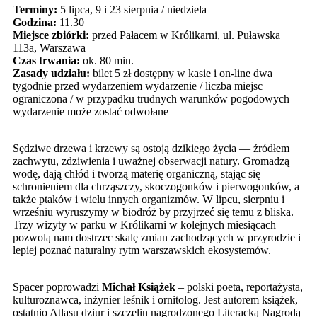
Terminy:
5 lipca, 9 i 23 sierpnia / niedziela
Godzina:
11.30
Miejsce zbiórki:
przed Pałacem w Królikarni, ul. Puławska
113a, Warszawa
Czas trwania:
ok. 80 min.
Zasady udziału:
bilet 5 zł dostępny w kasie i on-line dwa
tygodnie przed wydarzeniem wydarzenie / liczba miejsc
ograniczona / w przypadku trudnych warunków pogodowych
wydarzenie może zostać odwołane
Sędziwe drzewa i krzewy są ostoją dzikiego życia — źródłem
zachwytu, zdziwienia i uważnej obserwacji natury. Gromadzą
wodę, dają chłód i tworzą materię organiczną, stając się
schronieniem dla chrząszczy, skoczogonków i pierwogonków, a
także ptaków i wielu innych organizmów. W lipcu, sierpniu i
wrześniu wyruszymy w biodróż by przyjrzeć się temu z bliska.
Trzy wizyty w parku w Królikarni w kolejnych miesiącach
pozwolą nam dostrzec skalę zmian zachodzących w przyrodzie i
lepiej poznać naturalny rytm warszawskich ekosystemów.
Spacer poprowadzi
Michał Książek
– polski poeta, reportażysta,
kulturoznawca, inżynier leśnik i ornitolog. Jest autorem książek,
ostatnio Atlasu dziur i szczelin nagrodzonego Literacką Nagrodą