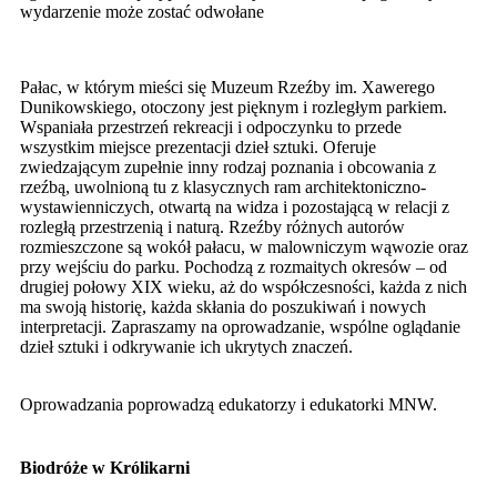
wydarzenie może zostać odwołane
Pałac, w którym mieści się Muzeum Rzeźby im. Xawerego
Dunikowskiego, otoczony jest pięknym i rozległym parkiem.
Wspaniała przestrzeń rekreacji i odpoczynku to przede
wszystkim miejsce prezentacji dzieł sztuki. Oferuje
zwiedzającym zupełnie inny rodzaj poznania i obcowania z
rzeźbą, uwolnioną tu z klasycznych ram architektoniczno-
wystawienniczych, otwartą na widza i pozostającą w relacji z
rozległą przestrzenią i naturą. Rzeźby różnych autorów
rozmieszczone są wokół pałacu, w malowniczym wąwozie oraz
przy wejściu do parku. Pochodzą z rozmaitych okresów – od
drugiej połowy XIX wieku, aż do współczesności, każda z nich
ma swoją historię, każda skłania do poszukiwań i nowych
interpretacji. Zapraszamy na oprowadzanie, wspólne oglądanie
dzieł sztuki i odkrywanie ich ukrytych znaczeń.
Oprowadzania poprowadzą edukatorzy i edukatorki MNW.
Biodróże w Królikarni