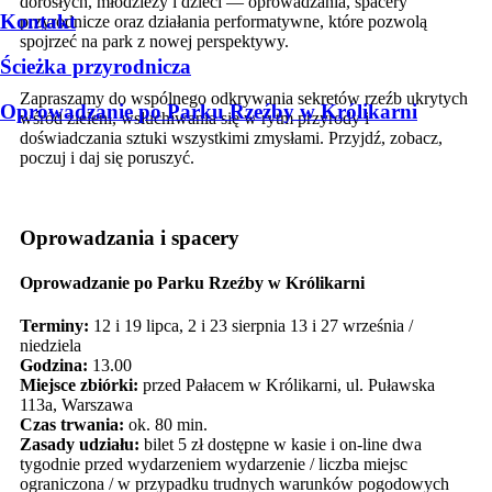
dorosłych, młodzieży i dzieci — oprowadzania, spacery
Kontakt
przyrodnicze oraz działania performatywne, które pozwolą
spojrzeć na park z nowej perspektywy.
Ścieżka przyrodnicza
Zapraszamy do wspólnego odkrywania sekretów rzeźb ukrytych
Oprowadzanie po Parku Rzeźby w Królikarni
wśród zieleni, wsłuchiwania się w rytm przyrody i
doświadczania sztuki wszystkimi zmysłami. Przyjdź, zobacz,
poczuj i daj się poruszyć.
Oprowadzania i spacery
Oprowadzanie po Parku Rzeźby w Królikarni
Terminy:
12 i 19 lipca, 2 i 23 sierpnia 13 i 27 września /
niedziela
Godzina:
13.00
Miejsce zbiórki:
przed Pałacem w Królikarni, ul. Puławska
113a, Warszawa
Czas trwania:
ok. 80 min.
Zasady udziału:
bilet 5 zł dostępne w kasie i on-line dwa
tygodnie przed wydarzeniem wydarzenie / liczba miejsc
ograniczona / w przypadku trudnych warunków pogodowych