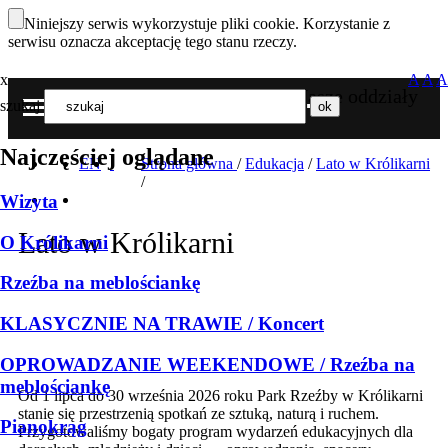
Niniejszy serwis wykorzystuje pliki cookie. Korzystanie z
serwisu oznacza akceptację tego stanu rzeczy.
x
A
A
A
Nasze oddziały
szukaj
MENU
Najczęściej oglądane
EN
Strona główna
/
Edukacja
/
Lato w Królikarni
/
Wizyta
Lato w Królikarni
O Królikarni
Rzeźba na meblościankę
KLASYCZNIE NA TRAWIE / Koncert
OPROWADZANIE WEEKENDOWE / Rzeźba na
meblościankę
Od 1 lipca do 30 września 2026 roku Park Rzeźby w Królikarni
stanie się przestrzenią spotkań ze sztuką, naturą i ruchem.
Pianokrąg
Przygotowaliśmy bogaty program wydarzeń edukacyjnych dla