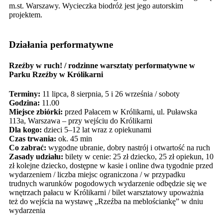
m.st. Warszawy. Wycieczka biodróż jest jego autorskim
projektem.
Działania performatywne
Rzeźby w ruch! / rodzinne warsztaty performatywne w
Parku Rzeźby w Królikarni
Terminy:
11 lipca, 8 sierpnia, 5 i 26 września / soboty
Godzina:
11.00
Miejsce zbiórki:
przed Pałacem w Królikarni, ul. Puławska
113a, Warszawa – przy wejściu do Królikarni
Dla kogo:
dzieci 5–12 lat wraz z opiekunami
Czas trwania:
ok. 45 min
Co zabrać:
wygodne ubranie, dobry nastrój i otwartość na ruch
Zasady udziału:
bilety w cenie: 25 zł dziecko, 25 zł opiekun, 10
zł kolejne dziecko, dostępne w kasie i online dwa tygodnie przed
wydarzeniem / liczba miejsc ograniczona / w przypadku
trudnych warunków pogodowych wydarzenie odbędzie się we
wnętrzach pałacu w Królikarni / bilet warsztatowy upoważnia
też do wejścia na wystawę „Rzeźba na meblościankę” w dniu
wydarzenia