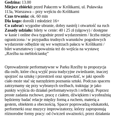
Godzina:
13.00
Miejsce zbiórki:
przed Pałacem w Królikarni, ul. Puławska
113a, Warszawa – przy wejściu do Królikarni
Czas trwania:
ok. 60 min
Dla kogo:
dorośli i młodzież 16+
Co zabrać:
wygodne ubranie, dobry nastrój i otwartość na ruch
Zasady udziału:
bilety w cenie: 40 i 25 zł (ulgowy) / dostępne
w kasie i online dwa tygodnie przed wydarzeniem / liczba miejsc
ograniczona / w przypadku trudnych warunków pogodowych
wydarzenie odbędzie się we wnętrzach pałacu w Królikarni /
bilet warsztatowy i upoważnia też do wejścia na wystawę
„Rzeźba na meblościankę”
Oprowadzenie performatywne w Parku Rzeźby to propozycja
dla osób, które chcą wyjść poza tradycyjne zwiedzanie, inaczej
spojrzeć na sztukę i przestrzeń oraz sprawdzić, w jaki sposób
ciało może stać się narzędziem poznania sztuki. Podczas spaceru
zatrzymamy się przy wybranych rzeźbach, traktując je jako
punkty wyjścia do działań performatywnych i refleksji. Poprzez
proste zadania ruchowe, pracę z ciałem, dźwiękiem i wyobraźnią
będziemy badać relacje między formą a ruchem, materią a
gestem, obiektem a obecnością. Spacer poprowadzą edukatorki,
performerki oraz muzycy improwizatorzy, którzy zaproponują
różnorodne formy pracy: od ćwiczeń uważności, przez działania