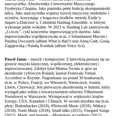
nauczycielka. Absolwentka Uniwersytetu Muzycznego
Fryderyka Chopina. Jako pianistka pełni funkcję akompaniatorki
tańca. Jako nauczycielka wspiera rozwój muzyczny studentów i
uczniów, korzystając z bogactwa środków metody Émile’a
Jaques’a-Dalcroze’a. Członkini Hashtag Ensemble, w którym
wykonuje partie wokalne. W 2023 w Hashtag Lab zainicjowała
„f.i.m.m.”, cykl koncertów improwizujących duetów. Jako
improwizatorka współpracowała m.in. z Sebastianem Macem i
Pauliną Owczarek (album What is that?) oraz Anną Gadt, Gosią
Zagajewską i Natalią Kordiak (album Voice Act).
Paweł Janas
– muzyk i kompozytor. Z łatwością porusza się na
gruncie muzyki klasycznej, współczesnej, elektronicznej i
improwizowanej. Zdobył tytuł Mistrza Świata w grze na
akordeonie cyfrowym Roland, laureat Festiwalu Virtual
Accordion w Rzymie. Nagradzany na ponad 30 konkursach,
m.in. w Polsce, Francji, we Włoszech, Niemczech, Austrii,
Litwie, Chorwacji. Jest pierwszym akordeonistą w historii, który
wystąpił jako solista z towarzyszeniem orkiestry Filharmonii
Narodowej w Warszawie. Występował w większości krajów
Europy, USA, Kanadzie i Chinach. W swoim dorobku ma m.in.
płyty: Buttonhacker (2018), #Network Music (2018), Witkacy
(2018), Trash Music (2018), Small talks (2015), Visegard Songs
(2015), Magic and legends – Mysterious accordions (2012).