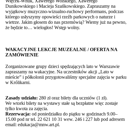
Więcek-Wnuk, Xawerego Wolskiego, Xawerego
Dunikowskiego i Macieja Szańkowskiego. Zapraszamy na
wyjątkowy muzyczno-wizualno-ruchowy performans, podczas
którego usłyszymy opowieści rzeźb parkowych o naturze i
wietrze. Jakim głosem do nas przemówią? Wiemy już na pewno,
że będzie to… wielogłos! Wstęp wolny.
WAKACYJNE LEKCJE MUZEALNE / OFERTA NA
ZAMÓWIENIE
Zorganizowane grupy dzieci spędzających lato w Warszawie
zapraszamy na wakacyjne. Na uczestników akcji „Lato w
mieście” i półkolonii przygotowaliśmy specjalne zajęcia w parku
w Królikarni.
Zasady udziału:
280 zł oraz bilety dla uczniów (1 zł).
We wtorki bilety na wystawy stałe są bezpłatne więc zostaje
tylko kwota za zajęcia.
Rezerwacja:
od poniedziałku do piątku w godzinach 9.00–
15.00 pod nr tel. 22 621 10 31 wew. 246 i 227 lub pod adresem
email: edukacja@mnw.art.pl.