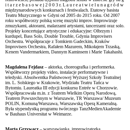
i t a r z e b a s o w e j 2 0 0 3 r. L a u r e a t w i e l u n a g r ó d w
międzynarodowych konkursach i festiwalach. Etatowy basista
Teatru Muzycznego w Gdyni od 2005 do 2015 roku. Od 2007
roku współtworzy polską scenę muzyki improv. Improwizuje
zmuzykami, aktorami, malarzami artystami, tancerzami oraz solo.
Projekty koncertujące artystyczne i edukacyjne: Olbrzym i
kurdupel, Bass Solo, Double Trouble, Gdynia Improvisers
Orchestra. Współpracuje z Tomkiem Gadeckim, Kraków
Improvisers Orchestra, Rafałem Mazurem, Mikołajem Trzaską,
Kenem Vandermarkiem, Dannym Kaminsem i Marie Takahashi.
Magdalena Fejdasz
– aktorka, choreografka i performerka.
Współtworzy projekty video, instalacje performatywne i
teledyski. Absolwentka Państwowej Wyższej Szkoły Teatralnej
im. L. Solskiego w Krakowie, Wydziału Teatru Tańca w
Bytomiu. Laureatka III edycji konkursu Entrée w Chorzowie.
Współpracowała m.in. z Teatrem Wielkim Operą Narodową,
Teatrem Powszechnym w Warszawie, TR Warszawa/ Muzeum
POLIN, Komuną/Warszawa, Warszawską Operą Kameralną.
Była stypendystką programu twórczego TanzMedienAkademie
w Bauhaus Universitat w Weimarze.
Marta Grzywacz
– warszawianka, improwizatorka,