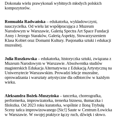
Dokonała wielu prawykonań wybitnych młodych polskich
kompozytorów.
Romualda Radwańska
– edukatorka, wykładowczyni,
nauczycielka. Od wielu lat współpracująca z Muzeum
Narodowym w Warszawie, Galerią Spectra Art Space Fundacji
Anny i Jerzego Staraków, Galerią Aspekty, Stowarzyszeniem
Klasa Kobiet oraz Domami Kultury. Pasjonatka sztuki i edukacji
muzealnej.
Julia Ruszkowska
– edukatorka, historyczka sztuki, związana z
Muzeum Narodowym w Warszawie. Absolwentka studiów
magisterskich Edukacja Alternatywna z Edukacją Artystyczną na
Uniwersytecie Warszawskim. Prowadzi lekcje muzealne,
oprowadzania i warsztaty artystyczne dla odbiorców w każdym
wieku.
Aleksandra Bożek-Muszyńska
– tancerka, choreografka,
performerka, improwizatorka, trenerka biznesu, tłumaczka i
filolożka. Od 2023 roku kuratorka, wspólnie z Iloną Trybułą
Sceny tańca improwizowanego [Sic!] Saute w Centrum Łowicka
w Warszawie. W swojej praktyce łączy ruch, dźwięk i słowo.