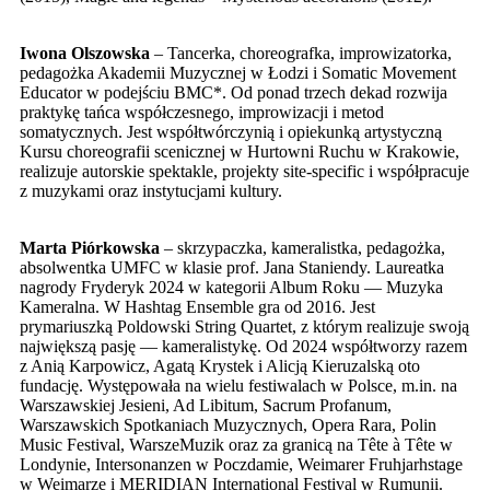
Iwona Olszowska
– Tancerka, choreografka, improwizatorka,
pedagożka Akademii Muzycznej w Łodzi i Somatic Movement
Educator w podejściu BMC*. Od ponad trzech dekad rozwija
praktykę tańca współczesnego, improwizacji i metod
somatycznych. Jest współtwórczynią i opiekunką artystyczną
Kursu choreografii scenicznej w Hurtowni Ruchu w Krakowie,
realizuje autorskie spektakle, projekty site-specific i współpracuje
z muzykami oraz instytucjami kultury.
Marta Piórkowska
– skrzypaczka, kameralistka, pedagożka,
absolwentka UMFC w klasie prof. Jana Staniendy. Laureatka
nagrody Fryderyk 2024 w kategorii Album Roku — Muzyka
Kameralna. W Hashtag Ensemble gra od 2016. Jest
prymariuszką Poldowski String Quartet, z którym realizuje swoją
największą pasję — kameralistykę. Od 2024 współtworzy razem
z Anią Karpowicz, Agatą Krystek i Alicją Kieruzalską oto
fundację. Występowała na wielu festiwalach w Polsce, m.in. na
Warszawskiej Jesieni, Ad Libitum, Sacrum Profanum,
Warszawskich Spotkaniach Muzycznych, Opera Rara, Polin
Music Festival, WarszeMuzik oraz za granicą na Tête à Tête w
Londynie, Intersonanzen w Poczdamie, Weimarer Fruhjarhstage
w Weimarze i MERIDIAN International Festival w Rumunii.