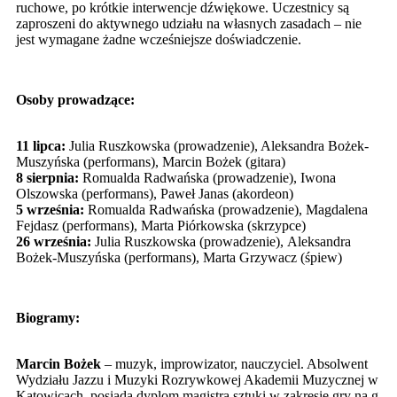
ruchowe, po krótkie interwencje dźwiękowe. Uczestnicy są
zaproszeni do aktywnego udziału na własnych zasadach – nie
jest wymagane żadne wcześniejsze doświadczenie.
Osoby prowadzące:
11 lipca:
Julia Ruszkowska (prowadzenie), Aleksandra Bożek-
Muszyńska (performans), Marcin Bożek (gitara)
8 sierpnia:
Romualda Radwańska (prowadzenie), Iwona
Olszowska (performans), Paweł Janas (akordeon)
5 września:
Romualda Radwańska (prowadzenie), Magdalena
Fejdasz (performans), Marta Piórkowska (skrzypce)
26 września:
Julia Ruszkowska (prowadzenie), Aleksandra
Bożek-Muszyńska (performans), Marta Grzywacz (śpiew)
Biogramy:
Marcin Bożek
– muzyk, improwizator, nauczyciel. Absolwent
Wydziału Jazzu i Muzyki Rozrywkowej Akademii Muzycznej w
Katowicach, posiada dyplom magistra sztuki w zakresie gry na g