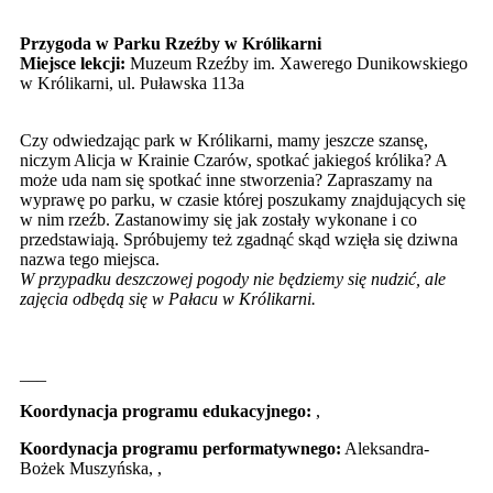
Przygoda w Parku Rzeźby w Królikarni
Miejsce lekcji:
Muzeum Rzeźby im. Xawerego Dunikowskiego
w Królikarni, ul. Puławska 113a
Czy odwiedzając park w Królikarni, mamy jeszcze szansę,
niczym Alicja w Krainie Czarów, spotkać jakiegoś królika? A
może uda nam się spotkać inne stworzenia? Zapraszamy na
wyprawę po parku, w czasie której poszukamy znajdujących się
w nim rzeźb. Zastanowimy się jak zostały wykonane i co
przedstawiają. Spróbujemy też zgadnąć skąd wzięła się dziwna
nazwa tego miejsca.
W przypadku deszczowej pogody nie będziemy się nudzić, ale
zajęcia odbędą się w Pałacu w Królikarni.
___
Koordynacja programu edukacyjnego:
,
Koordynacja programu performatywnego:
Aleksandra-
Bożek Muszyńska,
,