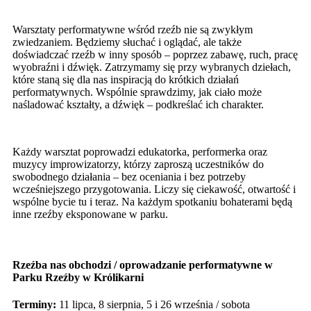
Warsztaty performatywne wśród rzeźb nie są zwykłym
zwiedzaniem. Będziemy słuchać i oglądać, ale także
doświadczać rzeźb w inny sposób – poprzez zabawę, ruch, pracę
wyobraźni i dźwięk. Zatrzymamy się przy wybranych dziełach,
które staną się dla nas inspiracją do krótkich działań
performatywnych. Wspólnie sprawdzimy, jak ciało może
naśladować kształty, a dźwięk – podkreślać ich charakter.
Każdy warsztat poprowadzi edukatorka, performerka oraz
muzycy improwizatorzy, którzy zaproszą uczestników do
swobodnego działania – bez oceniania i bez potrzeby
wcześniejszego przygotowania. Liczy się ciekawość, otwartość i
wspólne bycie tu i teraz. Na każdym spotkaniu bohaterami będą
inne rzeźby eksponowane w parku.
Rzeźba nas obchodzi / oprowadzanie performatywne w
Parku Rzeźby w Królikarni
Terminy:
11 lipca, 8 sierpnia, 5 i 26 września / sobota