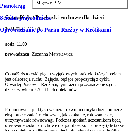
Migowy PJM
Pianokrąg
ContaKids / Przekąski ruchowe dla dzieci
Ścieżka przyrodnicza
2024-07-11 / 11:00
Oprowadzanie po Parku Rzeźby w Królikarni
godz. 11.00
prowadząca:
Zuzanna Matysiewicz
ContaKids to cykl pięciu wyjątkowych praktyk, których celem
jest celebracja ruchu. Zajęcia, będące propozycją z cyklu
Otwartej Pracowni Rzeźbiar, tym razem przeznaczone są dla
dzieci w wieku 2-5 lat i ich opiekunów.
Proponowana praktyka wspiera rozwój motoryki dużej poprzez
eksplorację zadań ruchowych, jak skakanie, rolowanie się,
utrzymywanie równowagi. Podczas spotkań uczestnikom będą
oferowane zadania ruchowe dla par dziecko + dorosły (ale także
jeden opiekun z kilkorgiem dzieci lub jedno dziecko z dwójką