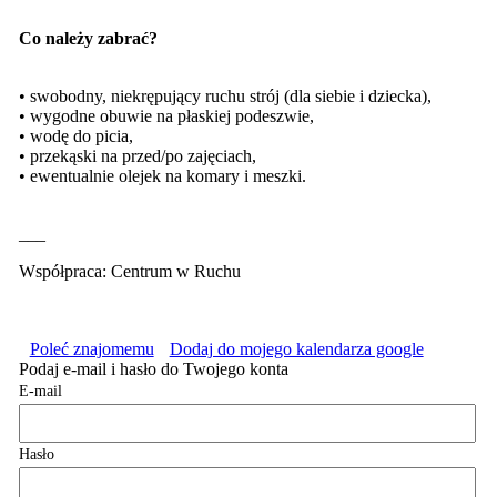
Co należy zabrać?
• swobodny, niekrępujący ruchu strój (dla siebie i dziecka),
• wygodne obuwie na płaskiej podeszwie,
• wodę do picia,
• przekąski na przed/po zajęciach,
• ewentualnie olejek na komary i meszki.
___
Współpraca: Centrum w Ruchu
Poleć znajomemu
Dodaj do mojego kalendarza google
Podaj e-mail i hasło do Twojego konta
E-mail
Hasło