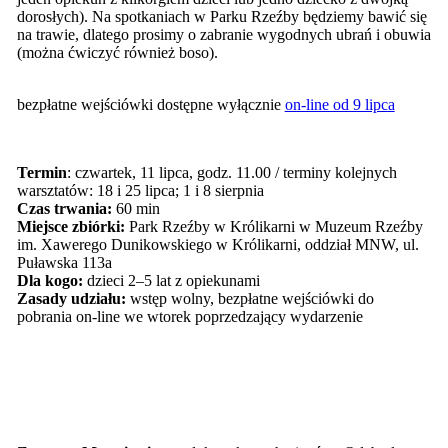
dorosłych). Na spotkaniach w Parku Rzeźby będziemy bawić się
na trawie, dlatego prosimy o zabranie wygodnych ubrań i obuwia
(można ćwiczyć również boso).
bezpłatne wejściówki dostępne wyłącznie
on-line od 9 lipca
Termin
: czwartek, 11 lipca, godz. 11.00 / terminy kolejnych
warsztatów: 18 i 25 lipca; 1 i 8 sierpnia
Czas trwania:
60 min
Miejsce zbiórki:
Park Rzeźby w Królikarni w Muzeum Rzeźby
im. Xawerego Dunikowskiego w Królikarni, oddział MNW, ul.
Puławska 113a
Dla kogo:
dzieci 2–5 lat z opiekunami
Zasady udziału:
wstęp wolny, bezpłatne wejściówki do
pobrania on-line we wtorek poprzedzający wydarzenie