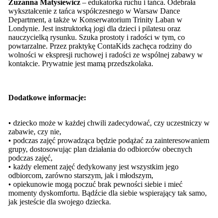
Zuzanna Matysiewicz
– edukatorka ruchu i tańca. Odebrała
wykształcenie z tańca współczesnego w Warsaw Dance
Department, a także w Konserwatorium Trinity Laban w
Londynie. Jest instruktorką jogi dla dzieci i pilatesu oraz
nauczycielką rysunku. Szuka prostoty i radości w tym, co
powtarzalne. Przez praktykę ContaKids zachęca rodziny do
wolności w ekspresji ruchowej i radości ze wspólnej zabawy w
kontakcie. Prywatnie jest mamą przedszkolaka.
Dodatkowe informacje:
• dziecko może w każdej chwili zadecydować, czy uczestniczy w
zabawie, czy nie,
• podczas zajęć prowadząca będzie podążać za zainteresowaniem
grupy, dostosowując plan działania do odbiorców obecnych
podczas zajęć,
• każdy element zajęć dedykowany jest wszystkim jego
odbiorcom, zarówno starszym, jak i młodszym,
• opiekunowie mogą poczuć brak pewności siebie i mieć
momenty dyskomfortu. Bądźcie dla siebie wspierający tak samo,
jak jesteście dla swojego dziecka.