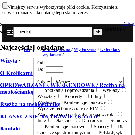
Niniejszy serwis wykorzystuje pliki cookie. Korzystanie z
serwisu oznacza akceptację tego stanu rzeczy.
x
A
A
A
Nasze oddziały
szukaj
MENU
Najczęściej oglądane
EN
Strona główna
/
Wydarzenia
/
Kalendarz
wydarzeń
/
Wizyta
Od:
Do:
O Królikarni
Gdzie:
OPROWADZANIE WEEKENDOWE / Rzeźba na
Spotkania i oprowadzania
Wykłady
meblościankę
Warsztaty
Koncerty
Filmy
Wystawy
Konferencje naukowe
Rzeźba na meblościankę
Wydarzenia tłumaczone na PJM
Wydarzenia dla osób z dysfukcją wzroku
KLASYCZNIE NA TRAWIE / Koncert
Inne
Dla dzieci
Dla rodzin
Seniorzy
Konferencje prasowe
Spacery
Dla
Kontakt
dzieci ze spektrum autyzmu
Polski Język