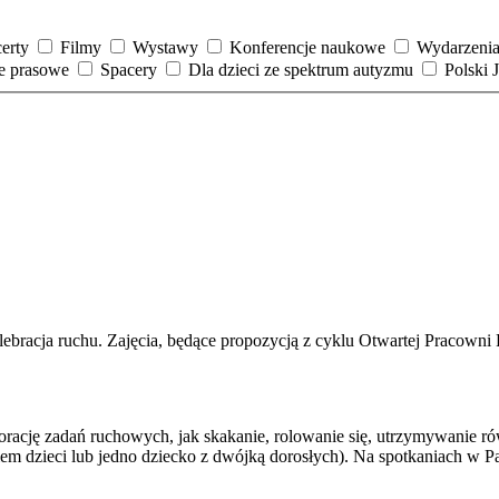
erty
Filmy
Wystawy
Konferencje naukowe
Wydarzenia
je prasowe
Spacery
Dla dzieci ze spektrum autyzmu
Polski
ebracja ruchu. Zajęcia, będące propozycją z cyklu Otwartej Pracowni R
orację zadań ruchowych, jak skakanie, rolowanie się, utrzymywanie 
giem dzieci lub jedno dziecko z dwójką dorosłych). Na spotkaniach w 