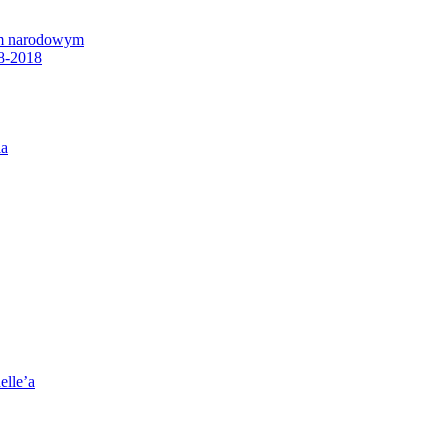
em narodowym
8-2018
ia
elle’a