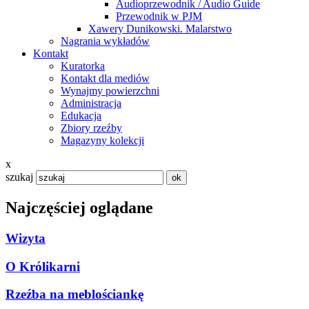
Audioprzewodnik / Audio Guide
Przewodnik w PJM
Xawery Dunikowski. Malarstwo
Nagrania wykładów
Kontakt
Kuratorka
Kontakt dla mediów
Wynajmy powierzchni
Administracja
Edukacja
Zbiory rzeźby
Magazyny kolekcji
x
szukaj
Najczęściej oglądane
Wizyta
O Królikarni
Rzeźba na meblościankę