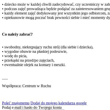
• dziecko może w każdej chwili zadecydować, czy uczestniczy w zab
• podczas zajęć prowadząca będzie podążać za zainteresowaniem gru
• każdy element zajęć dedykowany jest wszystkim jego odbiorcom, z
• opiekunowie mogą poczuć brak pewności siebie i mieć momenty dysko
Co należy zabrać?
• swobodny, niekrępujący ruchu strój (dla siebie i dziecka),
• wygodne obuwie na płaskiej podeszwie,
• wodę do picia,
• przekąski na przed/po zajęciach,
• ewentualnie olejek na komary i meszki.
___
Współpraca: Centrum w Ruchu
Poleć znajomemu
Dodaj do mojego kalendarza google
Podaj e-mail i hasło do Twojego konta