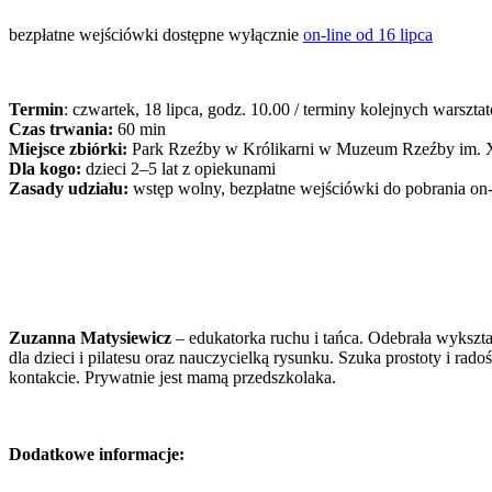
bezpłatne wejściówki dostępne wyłącznie
on-line od 16 lipca
Termin
: czwartek, 18 lipca, godz. 10.00 / terminy kolejnych warsztató
Czas trwania:
60 min
Miejsce zbiórki:
Park Rzeźby w Królikarni w Muzeum Rzeźby im. X
Dla kogo:
dzieci 2–5 lat z opiekunami
Zasady udziału:
wstęp wolny, bezpłatne wejściówki do pobrania on
Zuzanna Matysiewicz
– edukatorka ruchu i tańca. Odebrała wykszt
dla dzieci i pilatesu oraz nauczycielką rysunku. Szuka prostoty i r
kontakcie. Prywatnie jest mamą przedszkolaka.
Dodatkowe informacje: