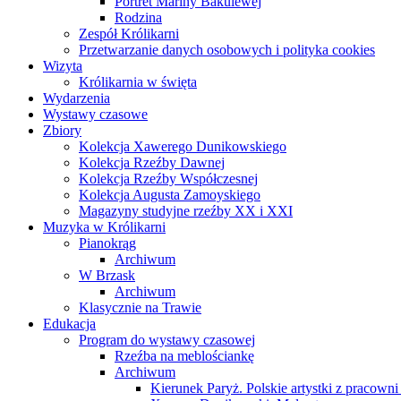
Portret Mariny Bakulewej
Rodzina
Zespół Królikarni
Przetwarzanie danych osobowych i polityka cookies
Wizyta
Królikarnia w święta
Wydarzenia
Wystawy czasowe
Zbiory
Kolekcja Xawerego Dunikowskiego
Kolekcja Rzeźby Dawnej
Kolekcja Rzeźby Współczesnej
Kolekcja Augusta Zamoyskiego
Magazyny studyjne rzeźby XX i XXI
Muzyka w Królikarni
Pianokrąg
Archiwum
W Brzask
Archiwum
Klasycznie na Trawie
Edukacja
Program do wystawy czasowej
Rzeźba na meblościankę
Archiwum
Kierunek Paryż. Polskie artystki z pracowni