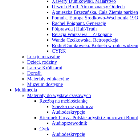
Xawery Dunikowski. Malarstwo
Urszula Broll. Atman znaczy Oddech
Agnieszka Brzeżańska. Cała Ziemia parki
Pomnik. Europa Środkowo-Wschodnia 191
Rachel Poignant. Generacje
Półprawda | Half-Truth
Relacja Warszawa – Zakopane
Wanda Czełkowska. Retrospekcja
Rodin/Dunikowski. Kobieta w polu widzen
CYRK
Lekcje muzealne
Dzieci, rodziny
Lato w Królikarni
Dorośli
Materiały edukacyjne
Muzeum dostępne
Multimedia
Materiały do wystaw czasowych
Rzeźba na meblościankę
Ścieżka przyrodnicza
Audiodeskrypcje
Kierunek Paryż. Polskie artystki z pracowni Bourd
Audioprzewodnik
Cyrk
Audiodeskrypcje