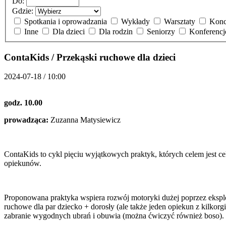
Do:
Gdzie:
Spotkania i oprowadzania
Wykłady
Warsztaty
Konc
Inne
Dla dzieci
Dla rodzin
Seniorzy
Konferenc
ContaKids / Przekąski ruchowe dla dzieci
2024-07-18 / 10:00
godz. 10.00
prowadząca:
Zuzanna Matysiewicz
ContaKids to cykl pięciu wyjątkowych praktyk, których celem jest cel
opiekunów.
Proponowana praktyka wspiera rozwój motoryki dużej poprzez ekspl
ruchowe dla par dziecko + dorosły (ale także jeden opiekun z kilkor
zabranie wygodnych ubrań i obuwia (można ćwiczyć również boso).