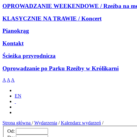
OPROWADZANIE WEEKENDOWE / Rzeźba na meb
KLASYCZNIE NA TRAWIE / Koncert
Pianokrąg
Kontakt
Ścieżka przyrodnicza
Oprowadzanie po Parku Rzeźby w Królikarni
A
A
A
EN
Strona główna
/
Wydarzenia
/
Kalendarz wydarzeń
/
Od: