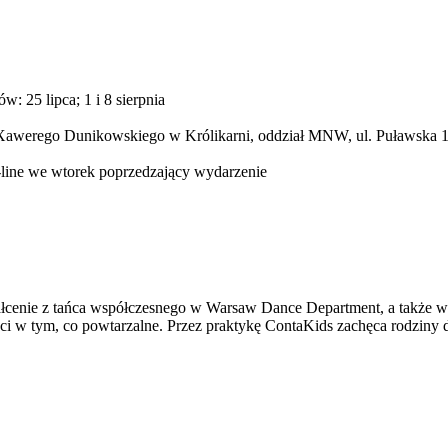
w: 25 lipca; 1 i 8 sierpnia
awerego Dunikowskiego w Królikarni, oddział MNW, ul. Puławska 
-line we wtorek poprzedzający wydarzenie
ałcenie z tańca współczesnego w Warsaw Dance Department, a także w 
adości w tym, co powtarzalne. Przez praktykę ContaKids zachęca rodzin