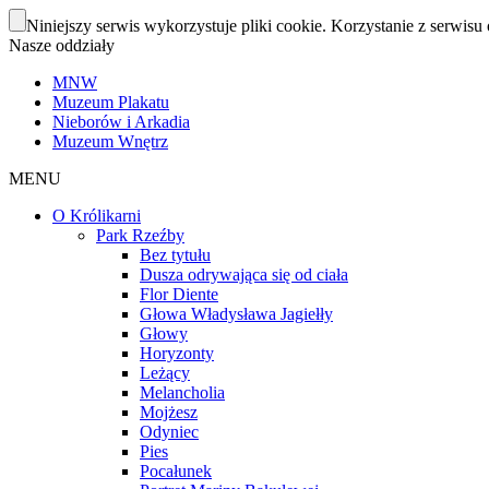
Niniejszy serwis wykorzystuje pliki cookie. Korzystanie z serwisu 
Nasze oddziały
MNW
Muzeum Plakatu
Nieborów i Arkadia
Muzeum Wnętrz
MENU
O Królikarni
Park Rzeźby
Bez tytułu
Dusza odrywająca się od ciała
Flor Diente
Głowa Władysława Jagiełły
Głowy
Horyzonty
Leżący
Melancholia
Mojżesz
Odyniec
Pies
Pocałunek