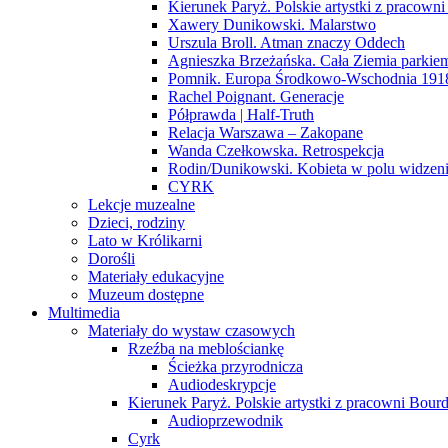
Kierunek Paryż. Polskie artystki z pracowni
Xawery Dunikowski. Malarstwo
Urszula Broll. Atman znaczy Oddech
Agnieszka Brzeżańska. Cała Ziemia parki
Pomnik. Europa Środkowo-Wschodnia 191
Rachel Poignant. Generacje
Półprawda | Half-Truth
Relacja Warszawa – Zakopane
Wanda Czełkowska. Retrospekcja
Rodin/Dunikowski. Kobieta w polu widzen
CYRK
Lekcje muzealne
Dzieci, rodziny
Lato w Królikarni
Dorośli
Materiały edukacyjne
Muzeum dostępne
Multimedia
Materiały do wystaw czasowych
Rzeźba na meblościankę
Ścieżka przyrodnicza
Audiodeskrypcje
Kierunek Paryż. Polskie artystki z pracowni Bourd
Audioprzewodnik
Cyrk