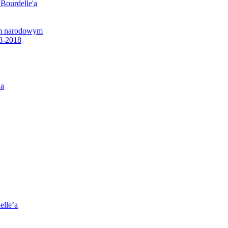
 Bourdelle'a
em narodowym
8-2018
ia
elle’a