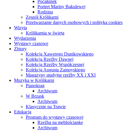
Pocałunek
Portret Mariny Bakulewej
Rodzina
Zespół Królikarni
Przetwarzanie danych osobowych i polityka cookies
Wizyta
Królikarnia w święta
Wydarzenia
Wystawy czasowe
Zbiory
Kolekcja Xawerego Dunikowskiego
Kolekcja Rzeźby Dawnej
Kolekcja Rzeźby Współczesnej
Kolekcja Augusta Zamoyskiego
Magazyny studyjne rzeźby XX i XXI
Muzyka w Królikarni
Pianokrąg
Archiwum
W Brzask
Archiwum
Klasycznie na Trawie
Edukacja
Program do wystawy czasowej
Rzeźba na meblościankę
Archiwum