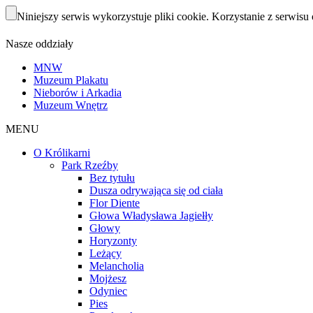
Niniejszy serwis wykorzystuje pliki cookie. Korzystanie z serwisu 
Nasze oddziały
MNW
Muzeum Plakatu
Nieborów i Arkadia
Muzeum Wnętrz
MENU
O Królikarni
Park Rzeźby
Bez tytułu
Dusza odrywająca się od ciała
Flor Diente
Głowa Władysława Jagiełły
Głowy
Horyzonty
Leżący
Melancholia
Mojżesz
Odyniec
Pies