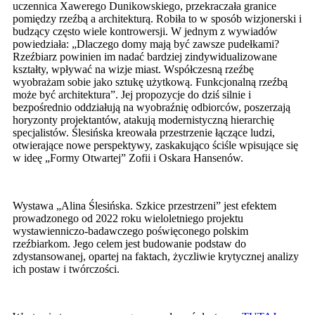
uczennica Xawerego Dunikowskiego, przekraczała granice
pomiędzy rzeźbą a architekturą. Robiła to w sposób wizjonerski i
budzący często wiele kontrowersji. W jednym z wywiadów
powiedziała: „Dlaczego domy mają być zawsze pudełkami?
Rzeźbiarz powinien im nadać bardziej zindywidualizowane
kształty, wpływać na wizje miast. Współczesną rzeźbę
wyobrażam sobie jako sztukę użytkową. Funkcjonalną rzeźbą
może być architektura”. Jej propozycje do dziś silnie i
bezpośrednio oddziałują na wyobraźnię odbiorców, poszerzają
horyzonty projektantów, atakują modernistyczną hierarchię
specjalistów. Ślesińska kreowała przestrzenie łączące ludzi,
otwierające nowe perspektywy, zaskakująco ściśle wpisujące się
w ideę „Formy Otwartej” Zofii i Oskara Hansenów.
Wystawa „Alina Ślesińska. Szkice przestrzeni” jest efektem
prowadzonego od 2022 roku wieloletniego projektu
wystawienniczo-badawczego poświęconego polskim
rzeźbiarkom. Jego celem jest budowanie podstaw do
zdystansowanej, opartej na faktach, życzliwie krytycznej analizy
ich postaw i twórczości.