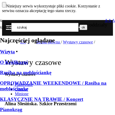
Niniejszy serwis wykorzystuje pliki cookie. Korzystanie z
serwisu oznacza akceptację tego stanu rzeczy.
x
A
A
A
Nasze oddziały
szukaj
MENU
Najczęściej oglądane
EN
Strona główna
/
Wystawy czasowe
/
Wizyta
Wystawy czasowe
O Królikarni
Rzeźba na meblościankę
Wystawy czasowe
OPROWADZANIE WEEKENDOWE / Rzeźba na
Planowane
meblościankę
Obecne
Minione
KLASYCZNIE NA TRAWIE / Koncert
Alina Ślesińska. Szkice Przestrzeni
Pianokrąg