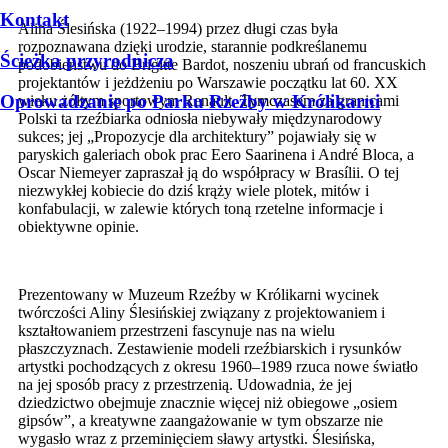
Kontakt
Alina Ślesińska (1922–1994) przez długi czas była
rozpoznawana dzięki urodzie, starannie podkreślanemu
Ścieżka przyrodnicza
podobieństwu do Brigitte Bardot, noszeniu ubrań od francuskich
projektantów i jeżdżeniu po Warszawie początku lat 60. XX
Oprowadzanie po Parku Rzeźby w Królikarni
wieku żółtym sportowym Renault. Tymczasem za granicami
Polski ta rzeźbiarka odniosła niebywały międzynarodowy
sukces; jej „Propozycje dla architektury” pojawiały się w
paryskich galeriach obok prac Eero Saarinena i André Bloca, a
Oscar Niemeyer zapraszał ją do współpracy w Brasílii. O tej
niezwykłej kobiecie do dziś krąży wiele plotek, mitów i
konfabulacji, w zalewie których toną rzetelne informacje i
obiektywne opinie.
Prezentowany w Muzeum Rzeźby w Królikarni wycinek
twórczości Aliny Ślesińskiej związany z projektowaniem i
kształtowaniem przestrzeni fascynuje nas na wielu
płaszczyznach. Zestawienie modeli rzeźbiarskich i rysunków
artystki pochodzących z okresu 1960–1989 rzuca nowe światło
na jej sposób pracy z przestrzenią. Udowadnia, że jej
dziedzictwo obejmuje znacznie więcej niż obiegowe „osiem
gipsów”, a kreatywne zaangażowanie w tym obszarze nie
wygasło wraz z przeminięciem sławy artystki. Ślesińska,