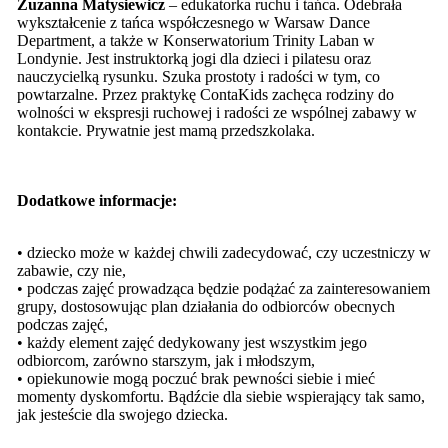
Zuzanna Matysiewicz
– edukatorka ruchu i tańca. Odebrała
wykształcenie z tańca współczesnego w Warsaw Dance
Department, a także w Konserwatorium Trinity Laban w
Londynie. Jest instruktorką jogi dla dzieci i pilatesu oraz
nauczycielką rysunku. Szuka prostoty i radości w tym, co
powtarzalne. Przez praktykę ContaKids zachęca rodziny do
wolności w ekspresji ruchowej i radości ze wspólnej zabawy w
kontakcie. Prywatnie jest mamą przedszkolaka.
Dodatkowe informacje:
• dziecko może w każdej chwili zadecydować, czy uczestniczy w
zabawie, czy nie,
• podczas zajęć prowadząca będzie podążać za zainteresowaniem
grupy, dostosowując plan działania do odbiorców obecnych
podczas zajęć,
• każdy element zajęć dedykowany jest wszystkim jego
odbiorcom, zarówno starszym, jak i młodszym,
• opiekunowie mogą poczuć brak pewności siebie i mieć
momenty dyskomfortu. Bądźcie dla siebie wspierający tak samo,
jak jesteście dla swojego dziecka.