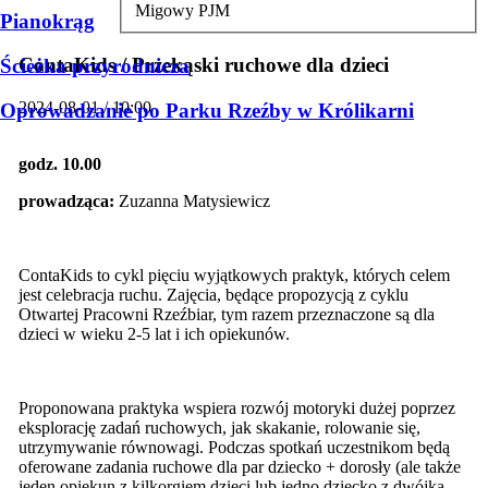
Migowy PJM
Pianokrąg
ContaKids / Przekąski ruchowe dla dzieci
Ścieżka przyrodnicza
2024-08-01 / 10:00
Oprowadzanie po Parku Rzeźby w Królikarni
godz. 10.00
prowadząca:
Zuzanna Matysiewicz
ContaKids to cykl pięciu wyjątkowych praktyk, których celem
jest celebracja ruchu. Zajęcia, będące propozycją z cyklu
Otwartej Pracowni Rzeźbiar, tym razem przeznaczone są dla
dzieci w wieku 2-5 lat i ich opiekunów.
Proponowana praktyka wspiera rozwój motoryki dużej poprzez
eksplorację zadań ruchowych, jak skakanie, rolowanie się,
utrzymywanie równowagi. Podczas spotkań uczestnikom będą
oferowane zadania ruchowe dla par dziecko + dorosły (ale także
jeden opiekun z kilkorgiem dzieci lub jedno dziecko z dwójką