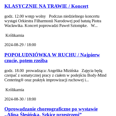
KLASYCZNIE NA TRAWIE / Koncert
godz. 12.00 wstęp wolny Podczas niedzielnego koncertu
wystąpi Orkiestra Filharmonii Narodowej pod batutą Piotra
Wacławika. Koncert poprowadzi Paweł Sztompke. W...
Królikarnia
2024-08-29 / 18:00
POPOŁUDNIÓWKA W RUCHU / Najpierw
czucie, potem rzeźba
godz. 18.00 prowadząca: Angelika Mizińska Zajęcia będą
czerpać z somatycznej pracy z ciałem w podejściu Body-Mind
Centering® oraz praktyk improwizacji ruchowej i...
Królikarnia
2024-08-30 / 18:00
Oprowadzanie choreograficzne po wystawie
„Alina Ślesińska. Szkice przestrzeni”