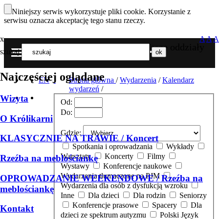
Niniejszy serwis wykorzystuje pliki cookie. Korzystanie z
serwisu oznacza akceptację tego stanu rzeczy.
x
A
A
A
Nasze oddziały
szukaj
MENU
Najczęściej oglądane
EN
Strona główna
/
Wydarzenia
/
Kalendarz
wydarzeń
/
Wizyta
Od:
Do:
O Królikarni
Gdzie:
KLASYCZNIE NA TRAWIE / Koncert
Spotkania i oprowadzania
Wykłady
Warsztaty
Koncerty
Filmy
Rzeźba na meblościankę
Wystawy
Konferencje naukowe
Wydarzenia tłumaczone na PJM
OPROWADZANIE WEEKENDOWE / Rzeźba na
Wydarzenia dla osób z dysfukcją wzroku
meblościankę
Inne
Dla dzieci
Dla rodzin
Seniorzy
Konferencje prasowe
Spacery
Dla
Kontakt
dzieci ze spektrum autyzmu
Polski Język