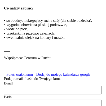
Co należy zabrać?
• swobodny, niekrępujący ruchu strój (dla siebie i dziecka),
• wygodne obuwie na płaskiej podeszwie,
• wodę do picia,
• przekąski na przed/po zajęciach,
• ewentualnie olejek na komary i meszki.
___
Współpraca: Centrum w Ruchu
Poleć znajomemu
Dodaj do mojego kalendarza google
Podaj e-mail i hasło do Twojego konta
E-mail
Hasło