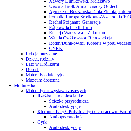
Xawery Dunikowski. Malarstwo
Urszula Broll. Atman znaczy Oddech
Agnieszka Brzeżańska. Cała Ziemia parki
Pomnik. Europa Środkowo-Wschodnia 191
Rachel Poignant. Generacje
Półprawda | Half-Truth
Relacja Warszawa – Zakopane
Wanda Czełkowska. Retrospekcja
Rodin/Dunikowski. Kobieta w polu widzen
CYRK
Lekcje muzealne
Dzieci, rodziny
Lato w Królikarni
Dorośli
Materiały edukacyjne
Muzeum dostępne
Multimedia
Materiały do wystaw czasowych
Rzeźba na meblościankę
Ścieżka przyrodnicza
Audiodeskrypcje
Kierunek Paryż. Polskie artystki z pracowni Bourd
Audioprzewodnik
Cyrk
Audiodeskrypcje