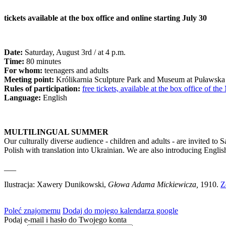
tickets available at the box office and online starting July 30
Date:
Saturday, August 3rd / at 4 p.m.
Time:
80 minutes
For whom:
teenagers and adults
Meeting point:
Królikarnia Sculpture Park and Museum at Puławska 
Rules of participation:
free tickets, available at the box office of 
Language:
English
MULTILINGUAL SUMMER
Our culturally diverse audience - children and adults - are invited to
Polish with translation into Ukrainian. We are also introducing Engli
___
Ilustracja: Xawery Dunikowski,
Głowa Adama Mickiewicza
,
1910.
Z
Poleć znajomemu
Dodaj do mojego kalendarza google
Podaj e-mail i hasło do Twojego konta