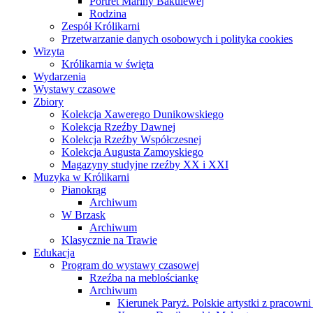
Portret Mariny Bakulewej
Rodzina
Zespół Królikarni
Przetwarzanie danych osobowych i polityka cookies
Wizyta
Królikarnia w święta
Wydarzenia
Wystawy czasowe
Zbiory
Kolekcja Xawerego Dunikowskiego
Kolekcja Rzeźby Dawnej
Kolekcja Rzeźby Współczesnej
Kolekcja Augusta Zamoyskiego
Magazyny studyjne rzeźby XX i XXI
Muzyka w Królikarni
Pianokrąg
Archiwum
W Brzask
Archiwum
Klasycznie na Trawie
Edukacja
Program do wystawy czasowej
Rzeźba na meblościankę
Archiwum
Kierunek Paryż. Polskie artystki z pracowni