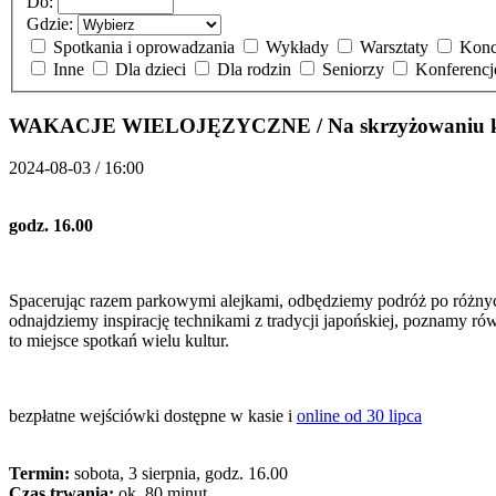
Do:
Gdzie:
Spotkania i oprowadzania
Wykłady
Warsztaty
Konc
Inne
Dla dzieci
Dla rodzin
Seniorzy
Konferenc
WAKACJE WIELOJĘZYCZNE / Na skrzyżowaniu kult
2024-08-03 / 16:00
godz. 16.00
Spacerując razem parkowymi alejkami, odbędziemy podróż po różnych
odnajdziemy inspirację technikami z tradycji japońskiej, poznamy ró
to miejsce spotkań wielu kultur.
bezpłatne wejściówki dostępne w kasie i
online od 30 lipca
Termin:
sobota, 3 sierpnia, godz. 16.00
Czas trwania:
ok. 80 minut