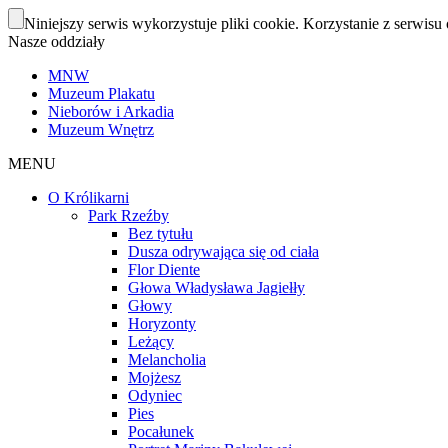
Niniejszy serwis wykorzystuje pliki cookie. Korzystanie z serwisu 
Nasze oddziały
MNW
Muzeum Plakatu
Nieborów i Arkadia
Muzeum Wnętrz
MENU
O Królikarni
Park Rzeźby
Bez tytułu
Dusza odrywająca się od ciała
Flor Diente
Głowa Władysława Jagiełły
Głowy
Horyzonty
Leżący
Melancholia
Mojżesz
Odyniec
Pies
Pocałunek