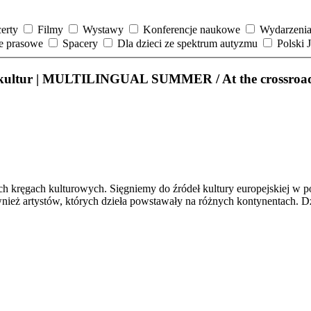
erty
Filmy
Wystawy
Konferencje naukowe
Wydarzenia
je prasowe
Spacery
Dla dzieci ze spektrum autyzmu
Polski
ur | MULTILINGUAL SUMMER / At the crossroads 
 kręgach kulturowych. Sięgniemy do źródeł kultury europejskiej w po
wnież artystów, których dzieła powstawały na różnych kontynentach. D