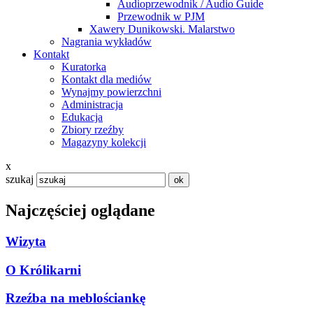
Audioprzewodnik / Audio Guide
Przewodnik w PJM
Xawery Dunikowski. Malarstwo
Nagrania wykładów
Kontakt
Kuratorka
Kontakt dla mediów
Wynajmy powierzchni
Administracja
Edukacja
Zbiory rzeźby
Magazyny kolekcji
x
szukaj
Najczęściej oglądane
Wizyta
O Królikarni
Rzeźba na meblościankę