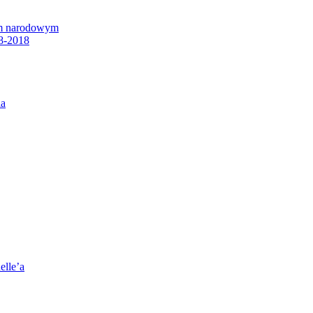
em narodowym
8-2018
ia
elle’a