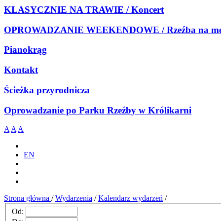
KLASYCZNIE NA TRAWIE / Koncert
OPROWADZANIE WEEKENDOWE / Rzeźba na meb
Pianokrąg
Kontakt
Ścieżka przyrodnicza
Oprowadzanie po Parku Rzeźby w Królikarni
A
A
A
EN
Strona główna
/
Wydarzenia
/
Kalendarz wydarzeń
/
Od: