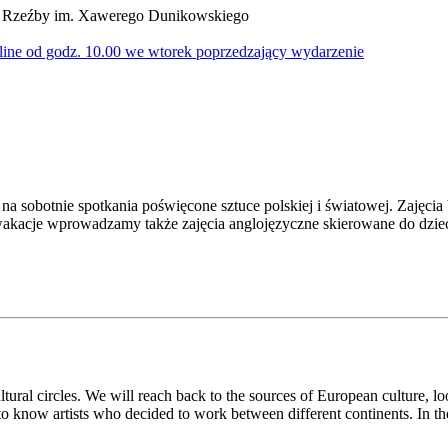
m Rzeźby im. Xawerego Dunikowskiego
line od godz. 10.00 we wtorek poprzedzający wydarzenie
 na sobotnie spotkania poświęcone sztuce polskiej i światowej. Zajęc
 wakacje wprowadzamy także zajęcia anglojęzyczne skierowane do dzi
ultural circles. We will reach back to the sources of European culture, l
 to know artists who decided to work between different continents. In the