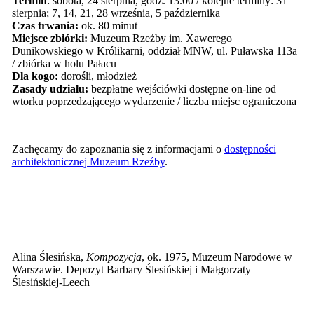
Termin
: sobota, 24 sierpnia, godz. 13.00 / kolejne terminy: 31
sierpnia; 7, 14, 21, 28 września, 5 października
Czas trwania:
ok. 80 minut
Miejsce zbiórki:
Muzeum Rzeźby im. Xawerego
Dunikowskiego w Królikarni, oddział MNW, ul. Puławska 113a
/ zbiórka w holu Pałacu
Dla kogo:
dorośli, młodzież
Zasady udziału:
bezpłatne wejściówki dostępne on-line od
wtorku poprzedzającego wydarzenie / liczba miejsc ograniczona
Zachęcamy do zapoznania się z informacjami o
dostępności
architektonicznej Muzeum Rzeźby
.
___
Alina Ślesińska,
Kompozycja
, ok. 1975, Muzeum Narodowe w
Warszawie. Depozyt Barbary Ślesińskiej i Małgorzaty
Ślesińskiej-Leech