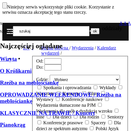
Niniejszy serwis wykorzystuje pliki cookie. Korzystanie z
serwisu oznacza akceptację tego stanu rzeczy.
x
A
A
A
Nasze oddziały
szukaj
MENU
Najczęściej oglądane
EN
Strona główna
/
Wydarzenia
/
Kalendarz
wydarzeń
/
Wizyta
Od:
Do:
O Królikarni
Gdzie:
Rzeźba na meblościankę
Spotkania i oprowadzania
Wykłady
Warsztaty
Koncerty
Filmy
OPROWADZANIE WEEKENDOWE / Rzeźba na
Wystawy
Konferencje naukowe
meblościankę
Wydarzenia tłumaczone na PJM
Wydarzenia dla osób z dysfukcją wzroku
KLASYCZNIE NA TRAWIE / Koncert
Inne
Dla dzieci
Dla rodzin
Seniorzy
Konferencje prasowe
Spacery
Dla
Pianokrąg
dzieci ze spektrum autyzmu
Polski Język