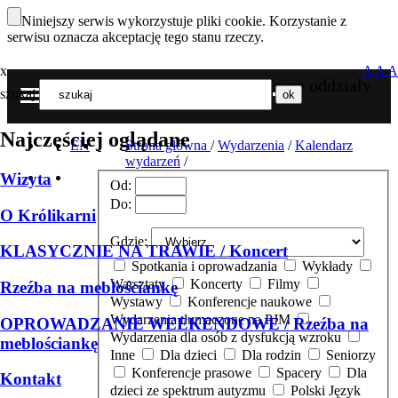
Niniejszy serwis wykorzystuje pliki cookie. Korzystanie z
serwisu oznacza akceptację tego stanu rzeczy.
x
A
A
A
Nasze oddziały
szukaj
MENU
Najczęściej oglądane
EN
Strona główna
/
Wydarzenia
/
Kalendarz
wydarzeń
/
Wizyta
Od:
Do:
O Królikarni
Gdzie:
KLASYCZNIE NA TRAWIE / Koncert
Spotkania i oprowadzania
Wykłady
Warsztaty
Koncerty
Filmy
Rzeźba na meblościankę
Wystawy
Konferencje naukowe
Wydarzenia tłumaczone na PJM
OPROWADZANIE WEEKENDOWE / Rzeźba na
Wydarzenia dla osób z dysfukcją wzroku
meblościankę
Inne
Dla dzieci
Dla rodzin
Seniorzy
Konferencje prasowe
Spacery
Dla
Kontakt
dzieci ze spektrum autyzmu
Polski Język