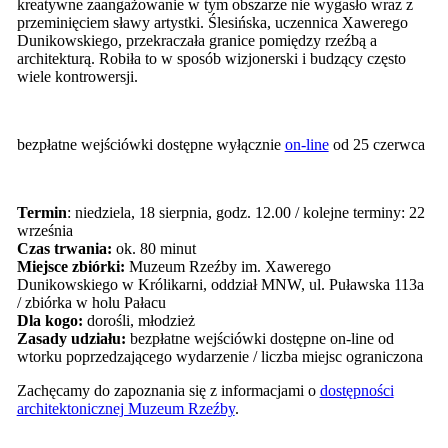
kreatywne zaangażowanie w tym obszarze nie wygasło wraz z
przeminięciem sławy artystki. Ślesińska, uczennica Xawerego
Dunikowskiego, przekraczała granice pomiędzy rzeźbą a
architekturą. Robiła to w sposób wizjonerski i budzący często
wiele kontrowersji.
bezpłatne wejściówki dostępne wyłącznie
on-line
od 25 czerwca
Termin
: niedziela, 18 sierpnia, godz. 12.00 / kolejne terminy: 22
września
Czas trwania:
ok. 80 minut
Miejsce zbiórki:
Muzeum Rzeźby im. Xawerego
Dunikowskiego w Królikarni, oddział MNW, ul. Puławska 113a
/ zbiórka w holu Pałacu
Dla kogo:
dorośli, młodzież
Zasady udziału:
bezpłatne wejściówki dostępne on-line od
wtorku poprzedzającego wydarzenie / liczba miejsc ograniczona
Zachęcamy do zapoznania się z informacjami o
dostępności
architektonicznej Muzeum Rzeźby
.