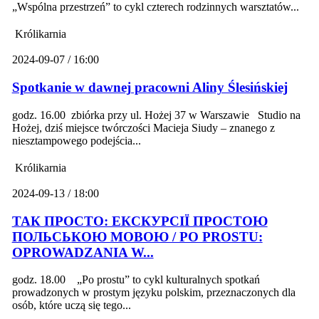
„Wspólna przestrzeń” to cykl czterech rodzinnych warsztatów...
Królikarnia
2024-09-07 / 16:00
Spotkanie w dawnej pracowni Aliny Ślesińskiej
godz. 16.00 zbiórka przy ul. Hożej 37 w Warszawie Studio na
Hożej, dziś miejsce twórczości Macieja Siudy – znanego z
niesztampowego podejścia...
Królikarnia
2024-09-13 / 18:00
ТАК ПРОСТО: ЕКСКУРСІЇ ПРОСТОЮ
ПОЛЬСЬКОЮ МОВОЮ / PO PROSTU:
OPROWADZANIA W...
godz. 18.00 „Po prostu” to cykl kulturalnych spotkań
prowadzonych w prostym języku polskim, przeznaczonych dla
osób, które uczą się tego...