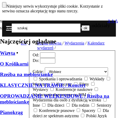
Niniejszy serwis wykorzystuje pliki cookie. Korzystanie z
serwisu oznacza akceptację tego stanu rzeczy.
x
A
A
A
Nasze oddziały
szukaj
MENU
Najczęściej oglądane
EN
Strona główna
/
Wydarzenia
/
Kalendarz
wydarzeń
/
Wizyta
Od:
Do:
O Królikarni
Gdzie:
Rzeźba na meblościankę
Spotkania i oprowadzania
Wykłady
Warsztaty
Koncerty
Filmy
KLASYCZNIE NA TRAWIE / Koncert
Wystawy
Konferencje naukowe
Wydarzenia tłumaczone na PJM
OPROWADZANIE WEEKENDOWE / Rzeźba na
Wydarzenia dla osób z dysfukcją wzroku
meblościankę
Inne
Dla dzieci
Dla rodzin
Seniorzy
Konferencje prasowe
Spacery
Dla
Pianokrąg
dzieci ze spektrum autyzmu
Polski Język