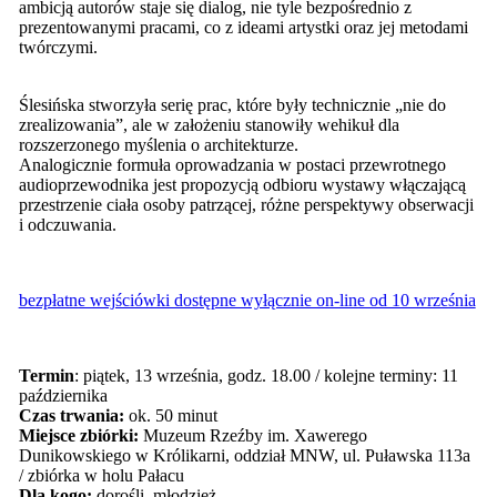
ambicją autorów staje się dialog, nie tyle bezpośrednio z
prezentowanymi pracami, co z ideami artystki oraz jej metodami
twórczymi.
Ślesińska stworzyła serię prac, które były technicznie „nie do
zrealizowania”, ale w założeniu stanowiły wehikuł dla
rozszerzonego myślenia o architekturze.
Analogicznie formuła oprowadzania w postaci przewrotnego
audioprzewodnika jest propozycją odbioru wystawy włączającą
przestrzenie ciała osoby patrzącej, różne perspektywy obserwacji
i odczuwania.
bezpłatne wejściówki dostępne wyłącznie on-line od 10 września
Termin
: piątek, 13 września, godz. 18.00 / kolejne terminy: 11
października
Czas trwania:
ok. 50 minut
Miejsce zbiórki:
Muzeum Rzeźby im. Xawerego
Dunikowskiego w Królikarni, oddział MNW, ul. Puławska 113a
/ zbiórka w holu Pałacu
Dla kogo:
dorośli, młodzież