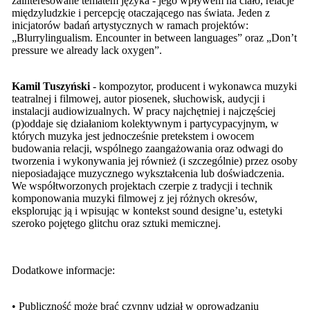
zainteresowane tematem języka - jego wpływem na ciało, relacje
międzyludzkie i percepcję otaczającego nas świata. Jeden z
inicjatorów badań artystycznych w ramach projektów:
„Blurrylingualism. Encounter in between languages” oraz „Don’t
pressure we already lack oxygen”.
Kamil Tuszyński
- kompozytor, producent i wykonawca muzyki
teatralnej i filmowej, autor piosenek, słuchowisk, audycji i
instalacji audiowizualnych. W pracy najchętniej i najczęściej
(p)oddaje się działaniom kolektywnym i partycypacyjnym, w
których muzyka jest jednocześnie pretekstem i owocem
budowania relacji, wspólnego zaangażowania oraz odwagi do
tworzenia i wykonywania jej również (i szczególnie) przez osoby
nieposiadające muzycznego wykształcenia lub doświadczenia.
We współtworzonych projektach czerpie z tradycji i technik
komponowania muzyki filmowej z jej różnych okresów,
eksplorując ją i wpisując w kontekst sound designe’u, estetyki
szeroko pojętego glitchu oraz sztuki memicznej.
Dodatkowe informacje:
• Publiczność może brać czynny udział w oprowadzaniu