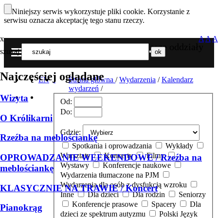
Niniejszy serwis wykorzystuje pliki cookie. Korzystanie z
serwisu oznacza akceptację tego stanu rzeczy.
x
A
A
A
Nasze oddziały
szukaj
MENU
Najczęściej oglądane
EN
Strona główna
/
Wydarzenia
/
Kalendarz
wydarzeń
/
Wizyta
Od:
Do:
O Królikarni
Gdzie:
Rzeźba na meblościankę
Spotkania i oprowadzania
Wykłady
Warsztaty
Koncerty
Filmy
OPROWADZANIE WEEKENDOWE / Rzeźba na
Wystawy
Konferencje naukowe
meblościankę
Wydarzenia tłumaczone na PJM
Wydarzenia dla osób z dysfukcją wzroku
KLASYCZNIE NA TRAWIE / Koncert
Inne
Dla dzieci
Dla rodzin
Seniorzy
Konferencje prasowe
Spacery
Dla
Pianokrąg
dzieci ze spektrum autyzmu
Polski Język