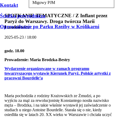
Migowy PJM
Kontakt
SPOTKANIE TEMATYCZNE / Z Inflant przez
Ścieżka przyrodnicza
Paryż do Warszawy. Droga twórcza Marii
Oprowadzanie po Parku Rzeźby w Królikarni
Łaszkiewicz
2025-05-23 / 18:00
godz. 18.00
Prowadzenie:
Maria Brodzka-Bestry
Wydarzenie organizowane w ramach programu
towarzyszącego wystawie
Kierunek Paryż. Polskie artystki z
pracowni Bourdelle’a
Maria pochodziła z rodziny Krażowskich ze Żmudzi, a po
wyjściu za mąż za rewolucjonistę Konstantego nosiła nazwisko
męża – Brodzka, i na takie właśnie wystawił jej zaświadczenie o
studiach u niego Antoine Bourdelle. Starała się o nie, kiedy
osiedliła się w latach 20. XX wieku w Warszawie i chciała uczyć