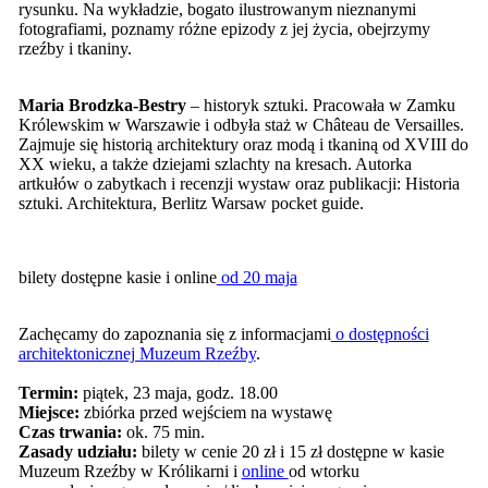
rysunku. Na wykładzie, bogato ilustrowanym nieznanymi
fotografiami, poznamy różne epizody z jej życia, obejrzymy
rzeźby i tkaniny.
Maria Brodzka-Bestry
– historyk sztuki. Pracowała w Zamku
Królewskim w Warszawie i odbyła staż w Château de Versailles.
Zajmuje się historią architektury oraz modą i tkaniną od XVIII do
XX wieku, a także dziejami szlachty na kresach. Autorka
artkułów o zabytkach i recenzji wystaw oraz publikacji: Historia
sztuki. Architektura, Berlitz Warsaw pocket guide.
bilety dostępne kasie i online
od 20 maja
Zachęcamy do zapoznania się z informacjami
o dostępności
architektonicznej Muzeum Rzeźby
.
Termin:
piątek, 23 maja, godz. 18.00
Miejsce:
zbiórka przed wejściem na wystawę
Czas trwania:
ok. 75 min.
Zasady udziału:
bilety w cenie 20 zł i 15 zł dostępne w kasie
Muzeum Rzeźby w Królikarni i
online
od wtorku