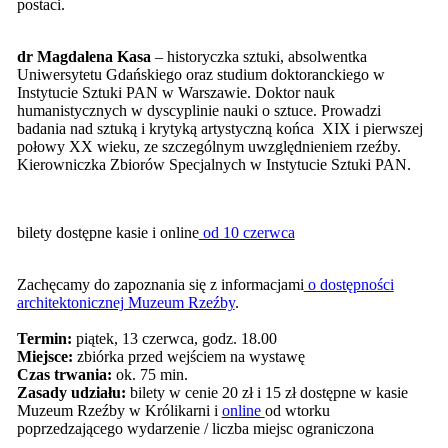
postaci.
dr Magdalena Kasa
– historyczka sztuki, absolwentka
Uniwersytetu Gdańskiego oraz studium doktoranckiego w
Instytucie Sztuki PAN w Warszawie. Doktor nauk
humanistycznych w dyscyplinie nauki o sztuce. Prowadzi
badania nad sztuką i krytyką artystyczną końca XIX i pierwszej
połowy XX wieku, ze szczególnym uwzględnieniem rzeźby.
Kierowniczka Zbiorów Specjalnych w Instytucie Sztuki PAN.
bilety dostępne kasie i online
od 10 czerwca
Zachęcamy do zapoznania się z informacjami
o dostępności
architektonicznej Muzeum Rzeźby
.
Termin:
piątek, 13 czerwca, godz. 18.00
Miejsce:
zbiórka przed wejściem na wystawę
Czas trwania:
ok. 75 min.
Zasady udziału:
bilety w cenie 20 zł i 15 zł dostępne w kasie
Muzeum Rzeźby w Królikarni i
online
od wtorku
poprzedzającego wydarzenie / liczba miejsc ograniczona