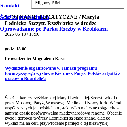
Migowy PJM
Kontakt
SPOTKANIE TEMATYCZNE / Maryla
Ścieżka przyrodnicza
Lednicka-Szczytt. Rzeźbiarka w drodze
Oprowadzanie po Parku Rzeźby w Królikarni
2025-06-13 / 18:00
godz. 18.00
Prowadzenie:
Magdalena Kasa
Wydarzenie organizowane w ramach programu
towarzyszącego wystawie
Kierunek Paryż. Polskie artystki z
pracowni Bourdelle’a
Ścieżka kariery rzeźbiarskiej Maryli Lednickiej-Szczytt wiodła
przez Moskwę, Paryż, Warszawę, Mediolan i Nowy Jork. Wśród
współczesnych jej polskich artystek, tylko nieliczne osiągnęły w
tamtym czasie porównywalną międzynarodową renomę. Obecnie
życie i dorobek twórczy Lednickiej są słabo znane, dlatego
wykład ma na celu przywrócenie pamięci o tej niezwykłej