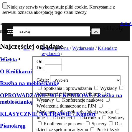
Niniejszy serwis wykorzystuje pliki cookie. Korzystanie z
serwisu oznacza akceptację tego stanu rzeczy.
x
A
A
A
Nasze oddziały
szukaj
MENU
Najczęściej oglądane
EN
Strona główna
/
Wydarzenia
/
Kalendarz
wydarzeń
/
Wizyta
Od:
Do:
O Królikarni
Gdzie:
Rzeźba na meblościankę
Spotkania i oprowadzania
Wykłady
Warsztaty
Koncerty
Filmy
OPROWADZANIE WEEKENDOWE / Rzeźba na
Wystawy
Konferencje naukowe
meblościankę
Wydarzenia tłumaczone na PJM
Wydarzenia dla osób z dysfukcją wzroku
KLASYCZNIE NA TRAWIE / Koncert
Inne
Dla dzieci
Dla rodzin
Seniorzy
Konferencje prasowe
Spacery
Dla
Pianokrąg
dzieci ze spektrum autyzmu
Polski Język