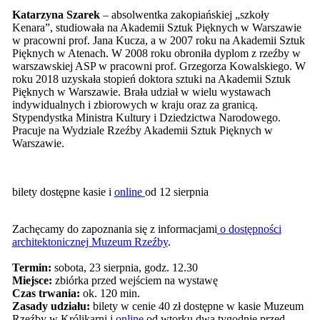
Katarzyna Szarek
– absolwentka zakopiańskiej „szkoły
Kenara”, studiowała na Akademii Sztuk Pięknych w Warszawie
w pracowni prof. Jana Kucza, a w 2007 roku na Akademii Sztuk
Pięknych w Atenach. W 2008 roku obroniła dyplom z rzeźby w
warszawskiej ASP w pracowni prof. Grzegorza Kowalskiego. W
roku 2018 uzyskała stopień doktora sztuki na Akademii Sztuk
Pięknych w Warszawie. Brała udział w wielu wystawach
indywidualnych i zbiorowych w kraju oraz za granicą.
Stypendystka Ministra Kultury i Dziedzictwa Narodowego.
Pracuje na Wydziale Rzeźby Akademii Sztuk Pięknych w
Warszawie.
bilety dostępne kasie i
online
od 12 sierpnia
Zachęcamy do zapoznania się z informacjami
o dostępności
architektonicznej Muzeum Rzeźby
.
Termin:
sobota, 23 sierpnia, godz. 12.30
Miejsce:
zbiórka przed wejściem na wystawę
Czas trwania:
ok. 120 min.
Zasady udziału:
bilety w cenie 40 zł dostępne w kasie Muzeum
Rzeźby w Królikarni i
online
od wtorku dwa tygodnie przed