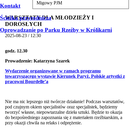
Migowy PJM
Kontakt
WARSZTATY DLA MŁODZIEŻY I
Ścieżka przyrodnicza
DOROSŁYCH
Oprowadzanie po Parku Rzeźby w Królikarni
2025-08-23 / 12:30
godz. 12.30
Prowadzenie:
Katarzyna Szarek
Wydarzenie organizowane w ramach programu
towarzyszącego wystawie
Kierunek Paryż. Polskie artystki z
pracowni Bourdelle’a
Nie ma nic lepszego niż twórcze działanie! Podczas warsztatów,
pod czujnym okiem specjalistów oraz specjalistek, będziemy
tworzyć własne, niepowtarzalne dzieła sztuki. Będzie to okazja
do bezpośredniego zapoznania się z materiałem rzeźbiarskim, a
przy okazji chwila na relaks i odprężenie.