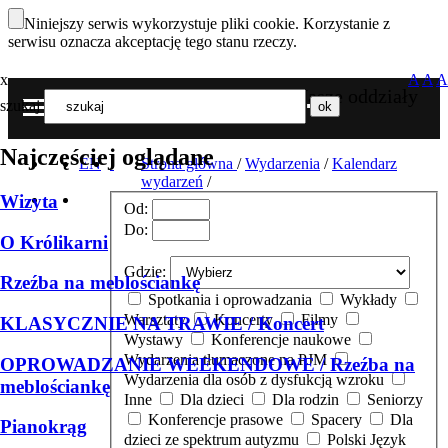
Niniejszy serwis wykorzystuje pliki cookie. Korzystanie z
serwisu oznacza akceptację tego stanu rzeczy.
x
A
A
A
Nasze oddziały
szukaj
MENU
Najczęściej oglądane
EN
Strona główna
/
Wydarzenia
/
Kalendarz
wydarzeń
/
Wizyta
Od:
Do:
O Królikarni
Gdzie:
Rzeźba na meblościankę
Spotkania i oprowadzania
Wykłady
Warsztaty
Koncerty
Filmy
KLASYCZNIE NA TRAWIE / Koncert
Wystawy
Konferencje naukowe
Wydarzenia tłumaczone na PJM
OPROWADZANIE WEEKENDOWE / Rzeźba na
Wydarzenia dla osób z dysfukcją wzroku
meblościankę
Inne
Dla dzieci
Dla rodzin
Seniorzy
Konferencje prasowe
Spacery
Dla
Pianokrąg
dzieci ze spektrum autyzmu
Polski Język