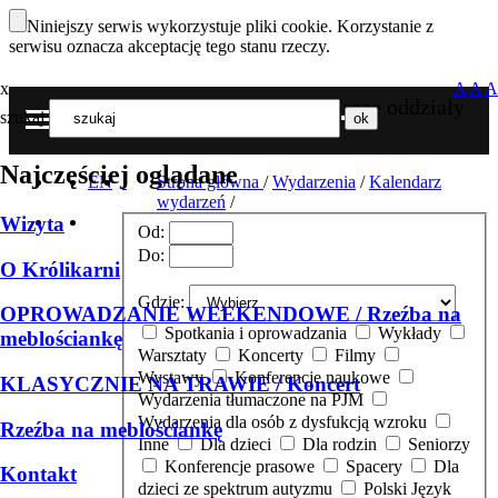
Niniejszy serwis wykorzystuje pliki cookie. Korzystanie z
serwisu oznacza akceptację tego stanu rzeczy.
x
A
A
A
Nasze oddziały
szukaj
MENU
Najczęściej oglądane
EN
Strona główna
/
Wydarzenia
/
Kalendarz
wydarzeń
/
Wizyta
Od:
Do:
O Królikarni
Gdzie:
OPROWADZANIE WEEKENDOWE / Rzeźba na
Spotkania i oprowadzania
Wykłady
meblościankę
Warsztaty
Koncerty
Filmy
Wystawy
Konferencje naukowe
KLASYCZNIE NA TRAWIE / Koncert
Wydarzenia tłumaczone na PJM
Wydarzenia dla osób z dysfukcją wzroku
Rzeźba na meblościankę
Inne
Dla dzieci
Dla rodzin
Seniorzy
Konferencje prasowe
Spacery
Dla
Kontakt
dzieci ze spektrum autyzmu
Polski Język