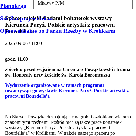
Migowy PJM
Pianokrąg
Spacer miejski śladami bohaterek wystawy
Ścieżka przyrodnicza
Kierunek Paryż. Polskie artystki z pracowni
Oprowadzanie po Parku Rzeźby w Królikarni
Bourdelle’a
2025-09-06 / 11:00
godz. 11.00
zbiórka:
przed wejściem na Cmentarz Powązkowski / brama
św. Honoraty przy kościele św. Karola Boromeusza
Wydarzenie organizowane w ramach programu
towarzyszącego wystawie
Kierunek Paryż. Polskie artystki z
pracowni Bourdelle’a
Na Starych Powązkach znajdują się nagrobki ozdobione wieloma
znakomitymi rzeźbami. Pośród nich są także prace bohaterek
wystawy „Kierunek Paryż. Polskie artystki z pracowni
Bourdelle’a” w Królikarni. W trakcie naszego spaceru po