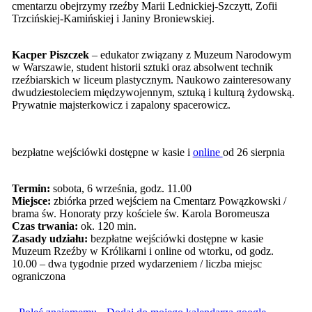
cmentarzu obejrzymy rzeźby Marii Lednickiej-Szczytt, Zofii
Trzcińskiej-Kamińskiej i Janiny Broniewskiej.
Kacper Piszczek
– edukator związany z Muzeum Narodowym
w Warszawie, student historii sztuki oraz absolwent technik
rzeźbiarskich w liceum plastycznym. Naukowo zainteresowany
dwudziestoleciem międzywojennym, sztuką i kulturą żydowską.
Prywatnie majsterkowicz i zapalony spacerowicz.
bezpłatne wejściówki dostępne w kasie i
online
od 26 sierpnia
Termin:
sobota, 6 września, godz. 11.00
Miejsce:
zbiórka przed wejściem na Cmentarz Powązkowski /
brama św. Honoraty przy kościele św. Karola Boromeusza
Czas trwania:
ok. 120 min.
Zasady udziału:
bezpłatne wejściówki dostępne w kasie
Muzeum Rzeźby w Królikarni i online od wtorku, od godz.
10.00 – dwa tygodnie przed wydarzeniem / liczba miejsc
ograniczona