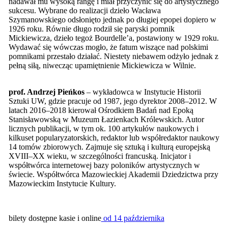
nadawał mu wysoką rangę i miał przyczynić się do artystycznego
sukcesu. Wybrane do realizacji dzieło Wacława
Szymanowskiego odsłonięto jednak po długiej epopei dopiero w
1926 roku. Równie długo rodził się paryski pomnik
Mickiewicza, dzieło tegoż Bourdelle’a, postawiony w 1929 roku.
Wydawać się wówczas mogło, że fatum wiszące nad polskimi
pomnikami przestało działać. Niestety niebawem odżyło jednak z
pełną siłą, niwecząc upamiętnienie Mickiewicza w Wilnie.
prof. Andrzej Pieńkos
– wykładowca w Instytucie Historii
Sztuki UW, gdzie pracuje od 1987, jego dyrektor 2008–2012. W
latach 2016–2018 kierował Ośrodkiem Badań nad Epoką
Stanisławowską w Muzeum Łazienkach Królewskich. Autor
licznych publikacji, w tym ok. 100 artykułów naukowych i
kilkuset popularyzatorskich, redaktor lub współredaktor naukowy
14 tomów zbiorowych. Zajmuje się sztuką i kulturą europejską
XVIII–XX wieku, w szczególności francuską. Inicjator i
współtwórca internetowej bazy poloników artystycznych w
świecie. Współtwórca Mazowieckiej Akademii Dziedzictwa przy
Mazowieckim Instytucie Kultury.
bilety dostępne kasie i online
od 14 października