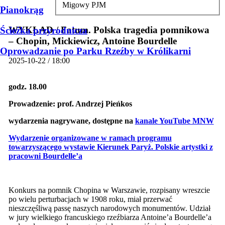
Migowy PJM
Pianokrąg
WYKŁAD / Fatum. Polska tragedia pomnikowa
Ścieżka przyrodnicza
– Chopin, Mickiewicz, Antoine Bourdelle
Oprowadzanie po Parku Rzeźby w Królikarni
2025-10-22 / 18:00
godz. 18.00
Prowadzenie:
prof. Andrzej Pieńkos
wydarzenia nagrywane, dostępne na
kanale YouTube MNW
Wydarzenie organizowane w ramach programu
towarzyszącego wystawie
Kierunek Paryż. Polskie artystki z
pracowni Bourdelle’a
Konkurs na pomnik Chopina w Warszawie, rozpisany wreszcie
po wielu perturbacjach w 1908 roku, miał przerwać
nieszczęśliwą passę naszych narodowych monumentów. Udział
w jury wielkiego francuskiego rzeźbiarza Antoine’a Bourdelle’a