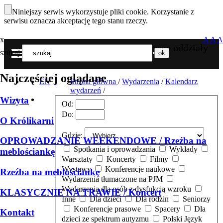
Niniejszy serwis wykorzystuje pliki cookie. Korzystanie z
serwisu oznacza akceptację tego stanu rzeczy.
x
A
A
A
Nasze oddziały
szukaj
MENU
Najczęściej oglądane
EN
Strona główna
/
Wydarzenia
/
Kalendarz
wydarzeń
/
Wizyta
Od:
Do:
O Królikarni
Gdzie:
OPROWADZANIE WEEKENDOWE / Rzeźba na
Spotkania i oprowadzania
Wykłady
meblościankę
Warsztaty
Koncerty
Filmy
Wystawy
Konferencje naukowe
Rzeźba na meblościankę
Wydarzenia tłumaczone na PJM
Wydarzenia dla osób z dysfukcją wzroku
KLASYCZNIE NA TRAWIE / Koncert
Inne
Dla dzieci
Dla rodzin
Seniorzy
Konferencje prasowe
Spacery
Dla
Kontakt
dzieci ze spektrum autyzmu
Polski Język