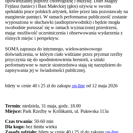
opowiedzianej poprzez choreografię i muzykę. Duet Magdy
Fejdasz (taniec) i Basi Małeckiej (głos) ożywia w swoim
spektaklu prace polskich artystek, które przez lata pozostawały na
marginesie pamięci. W ramach performansu publiczność zostanie
wyposażona w słuchawki (audioprzewodniki) i będzie mogła
swobodnie poruszać się w ramach wyznaczonej przestrzeni,
mając możliwość uczestniczenia i obserwowania wydarzenia z
różnych miejsc i perspektyw.
SOMA zaprasza do intymnego, wielowarstwowego
doświadczenia, w którym ciało widziane przez pryzmat rzeźby
przyczynia się do upodmiotowienia herstorii, a sztuki
performatywne w nurcie siostrzeństwa stają się narzędziem do
zapisywania jej w świadomości publicznej.
bilety w cenie 40 i 25 zł do zakupu
on-line
od 12 maja 2026
Termin
: niedziela, 31 maja, godz. 18.00
Miejsce:
Park Rzeźby w Królikarni, ul. Puławska 113a
Czas trwania
: 50-60 min
Dla kogo:
bez limitu wieku
Zasady udziału:
bilety w cenie 40 i 25 zł do zakupu
on-line