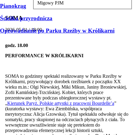
Migowy PJM
Pianokrąg
SOMA
Ścieżka przyrodnicza
2026-05-31 / 18:00
Oprowadzanie po Parku Rzeźby w Królikarni
godz. 18.00
PERFORMANCE W KRÓLIKARNI
SOMA to godzinny spektakl realizowany w Parku Rzeźby w
Królikarni, przywołujący dorobek rzeźbiarek z początku XX
wieku m.in.: Olgi Niewskiej, Miki Mikun, Janiny Broniewskiej,
Zofii Kamińskiej-Trzcińskiej. Kobiet, których prace
prezentowane były podczas ubiegłorocznej wystawy pt.
„
Kierunek Paryż. Polskie artystki z pracowni Bourdelle’a
”
(kuratorka wystawy: Ewa Ziembińska, współpraca
merytoryczna: Alicja Gzowska). Tytuł spektaklu odwołuje się do
somatyki, pracy skupionej na odczuciach płynących z ciała. To
wewnętrzne uwrażliwienie staje się pretekstem do
przeprowadzenia efemerycznej lekcji historii sztuki,