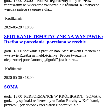
godz. 17.00–23.00 Podczas tegorocznej Nocy Muzeów
zapraszamy na wieczorne zwiedzanie Królikarni. Klimatyczne
wnętrza pałacu są oprawą dla...
Królikarnia
2026-05-29 / 18:00
SPOTKANIE TEMATYCZNE NA WYSTAWIE /
Rzeźba w porcelanie, porcelana w rzeźbie
godz. 18:00 spotkanie z prof. dr. hab. Stanisławem Brachem na
wystawie Rzeźba na meblościankę Proces tworzenia
niepozornej porcelanowej „figurki” jest bardzo...
Królikarnia
2026-05-30 / 18:00
SOMA
godz. 18.00 PERFORMANCE W KRÓLIKARNI SOMA to
godzinny spektakl realizowany w Parku Rzeźby w Królikarni,
przywołujący dorobek rzeźbiarek z początku XX...