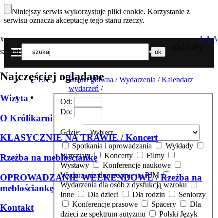
Niniejszy serwis wykorzystuje pliki cookie. Korzystanie z
serwisu oznacza akceptację tego stanu rzeczy.
x
A
A
A
Nasze oddziały
szukaj
MENU
Najczęściej oglądane
EN
Strona główna
/
Wydarzenia
/
Kalendarz
wydarzeń
/
Wizyta
Od:
Do:
O Królikarni
Gdzie:
KLASYCZNIE NA TRAWIE / Koncert
Spotkania i oprowadzania
Wykłady
Warsztaty
Koncerty
Filmy
Rzeźba na meblościankę
Wystawy
Konferencje naukowe
Wydarzenia tłumaczone na PJM
OPROWADZANIE WEEKENDOWE / Rzeźba na
Wydarzenia dla osób z dysfukcją wzroku
meblościankę
Inne
Dla dzieci
Dla rodzin
Seniorzy
Konferencje prasowe
Spacery
Dla
Kontakt
dzieci ze spektrum autyzmu
Polski Język