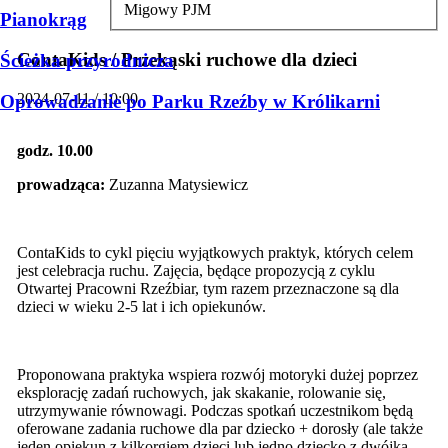
Migowy PJM
Pianokrąg
ContaKids / Przekąski ruchowe dla dzieci
Ścieżka przyrodnicza
2024-07-11 / 10:00
Oprowadzanie po Parku Rzeźby w Królikarni
godz. 10.00
prowadząca:
Zuzanna Matysiewicz
ContaKids to cykl pięciu wyjątkowych praktyk, których celem
jest celebracja ruchu. Zajęcia, będące propozycją z cyklu
Otwartej Pracowni Rzeźbiar, tym razem przeznaczone są dla
dzieci w wieku 2-5 lat i ich opiekunów.
Proponowana praktyka wspiera rozwój motoryki dużej poprzez
eksplorację zadań ruchowych, jak skakanie, rolowanie się,
utrzymywanie równowagi. Podczas spotkań uczestnikom będą
oferowane zadania ruchowe dla par dziecko + dorosły (ale także
jeden opiekun z kilkorgiem dzieci lub jedno dziecko z dwójką