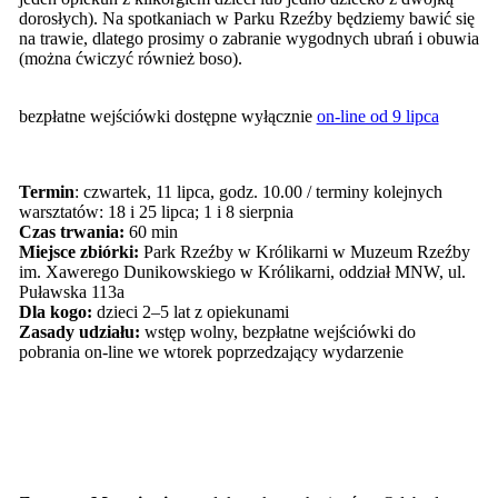
dorosłych). Na spotkaniach w Parku Rzeźby będziemy bawić się
na trawie, dlatego prosimy o zabranie wygodnych ubrań i obuwia
(można ćwiczyć również boso).
bezpłatne wejściówki dostępne wyłącznie
on-line od 9 lipca
Termin
: czwartek, 11 lipca, godz. 10.00 / terminy kolejnych
warsztatów: 18 i 25 lipca; 1 i 8 sierpnia
Czas trwania:
60 min
Miejsce zbiórki:
Park Rzeźby w Królikarni w Muzeum Rzeźby
im. Xawerego Dunikowskiego w Królikarni, oddział MNW, ul.
Puławska 113a
Dla kogo:
dzieci 2–5 lat z opiekunami
Zasady udziału:
wstęp wolny, bezpłatne wejściówki do
pobrania on-line we wtorek poprzedzający wydarzenie