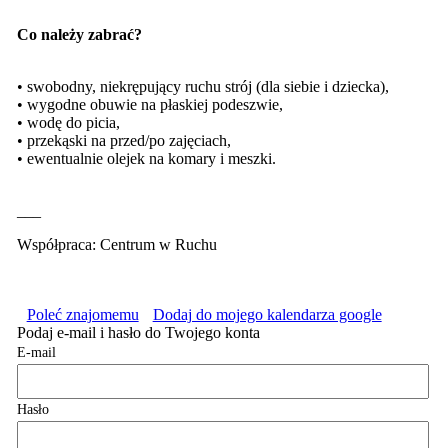
Co należy zabrać?
• swobodny, niekrępujący ruchu strój (dla siebie i dziecka),
• wygodne obuwie na płaskiej podeszwie,
• wodę do picia,
• przekąski na przed/po zajęciach,
• ewentualnie olejek na komary i meszki.
___
Współpraca: Centrum w Ruchu
Poleć znajomemu
Dodaj do mojego kalendarza google
Podaj e-mail i hasło do Twojego konta
E-mail
Hasło