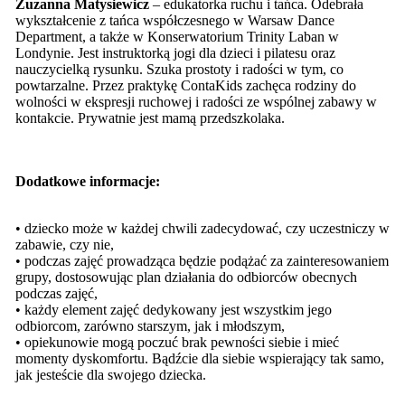
Zuzanna Matysiewicz
– edukatorka ruchu i tańca. Odebrała
wykształcenie z tańca współczesnego w Warsaw Dance
Department, a także w Konserwatorium Trinity Laban w
Londynie. Jest instruktorką jogi dla dzieci i pilatesu oraz
nauczycielką rysunku. Szuka prostoty i radości w tym, co
powtarzalne. Przez praktykę ContaKids zachęca rodziny do
wolności w ekspresji ruchowej i radości ze wspólnej zabawy w
kontakcie. Prywatnie jest mamą przedszkolaka.
Dodatkowe informacje:
• dziecko może w każdej chwili zadecydować, czy uczestniczy w
zabawie, czy nie,
• podczas zajęć prowadząca będzie podążać za zainteresowaniem
grupy, dostosowując plan działania do odbiorców obecnych
podczas zajęć,
• każdy element zajęć dedykowany jest wszystkim jego
odbiorcom, zarówno starszym, jak i młodszym,
• opiekunowie mogą poczuć brak pewności siebie i mieć
momenty dyskomfortu. Bądźcie dla siebie wspierający tak samo,
jak jesteście dla swojego dziecka.