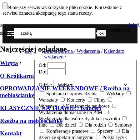
Niniejszy serwis wykorzystuje pliki cookie. Korzystanie z
serwisu oznacza akceptację tego stanu rzeczy.
x
A
A
A
Nasze oddziały
szukaj
MENU
Najczęściej oglądane
EN
Strona główna
/
Wydarzenia
/
Kalendarz
wydarzeń
/
Wizyta
Od:
Do:
O Królikarni
Gdzie:
OPROWADZANIE WEEKENDOWE / Rzeźba na
Spotkania i oprowadzania
Wykłady
meblościankę
Warsztaty
Koncerty
Filmy
Wystawy
Konferencje naukowe
KLASYCZNIE NA TRAWIE / Koncert
Wydarzenia tłumaczone na PJM
Wydarzenia dla osób z dysfukcją wzroku
Rzeźba na meblościankę
Inne
Dla dzieci
Dla rodzin
Seniorzy
Konferencje prasowe
Spacery
Dla
Kontakt
dzieci ze spektrum autyzmu
Polski Język