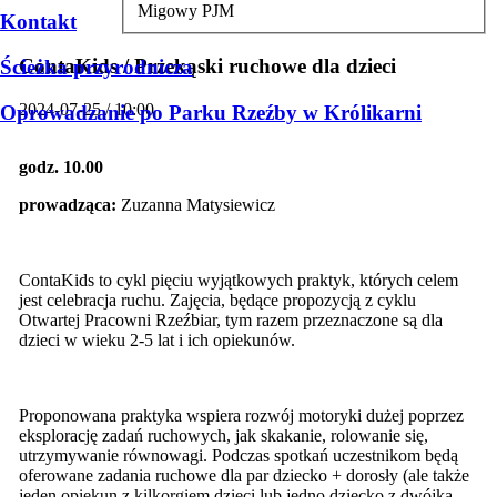
Migowy PJM
Kontakt
ContaKids / Przekąski ruchowe dla dzieci
Ścieżka przyrodnicza
2024-07-25 / 10:00
Oprowadzanie po Parku Rzeźby w Królikarni
godz. 10.00
prowadząca:
Zuzanna Matysiewicz
ContaKids to cykl pięciu wyjątkowych praktyk, których celem
jest celebracja ruchu. Zajęcia, będące propozycją z cyklu
Otwartej Pracowni Rzeźbiar, tym razem przeznaczone są dla
dzieci w wieku 2-5 lat i ich opiekunów.
Proponowana praktyka wspiera rozwój motoryki dużej poprzez
eksplorację zadań ruchowych, jak skakanie, rolowanie się,
utrzymywanie równowagi. Podczas spotkań uczestnikom będą
oferowane zadania ruchowe dla par dziecko + dorosły (ale także
jeden opiekun z kilkorgiem dzieci lub jedno dziecko z dwójką