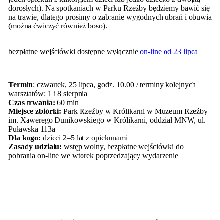
dorosłych). Na spotkaniach w Parku Rzeźby będziemy bawić się
na trawie, dlatego prosimy o zabranie wygodnych ubrań i obuwia
(można ćwiczyć również boso).
bezpłatne wejściówki dostępne wyłącznie
on-line od 23 lipca
Termin
: czwartek, 25 lipca, godz. 10.00 / terminy kolejnych
warsztatów: 1 i 8 sierpnia
Czas trwania:
60 min
Miejsce zbiórki:
Park Rzeźby w Królikarni w Muzeum Rzeźby
im. Xawerego Dunikowskiego w Królikarni, oddział MNW, ul.
Puławska 113a
Dla kogo:
dzieci 2–5 lat z opiekunami
Zasady udziału:
wstęp wolny, bezpłatne wejściówki do
pobrania on-line we wtorek poprzedzający wydarzenie