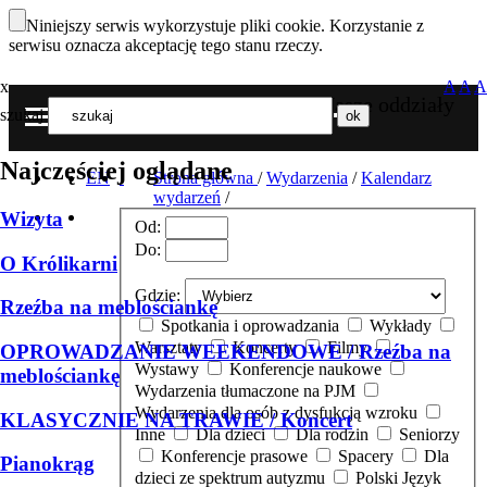
Niniejszy serwis wykorzystuje pliki cookie. Korzystanie z
serwisu oznacza akceptację tego stanu rzeczy.
x
A
A
A
Nasze oddziały
szukaj
MENU
Najczęściej oglądane
EN
Strona główna
/
Wydarzenia
/
Kalendarz
wydarzeń
/
Wizyta
Od:
Do:
O Królikarni
Gdzie:
Rzeźba na meblościankę
Spotkania i oprowadzania
Wykłady
Warsztaty
Koncerty
Filmy
OPROWADZANIE WEEKENDOWE / Rzeźba na
Wystawy
Konferencje naukowe
meblościankę
Wydarzenia tłumaczone na PJM
Wydarzenia dla osób z dysfukcją wzroku
KLASYCZNIE NA TRAWIE / Koncert
Inne
Dla dzieci
Dla rodzin
Seniorzy
Konferencje prasowe
Spacery
Dla
Pianokrąg
dzieci ze spektrum autyzmu
Polski Język