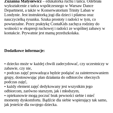
Zuzanna Matysiewicz
– edukatorka ruchu i tańca. Odebrała
wykształcenie z tańca współczesnego w Warsaw Dance
Department, a także w Konserwatorium Trinity Laban w
Londynie. Jest instruktorką jogi dla dzieci i pilatesu oraz
nauczycielką rysunku. Szuka prostoty i radości w tym, co
powtarzalne. Przez praktykę ContaKids zachęca rodziny do
wolności w ekspresji ruchowej i radości ze wspólnej zabawy w
kontakcie. Prywatnie jest mamą przedszkolaka.
Dodatkowe informacje:
• dziecko może w każdej chwili zadecydować, czy uczestniczy w
zabawie, czy nie,
• podczas zajęć prowadząca będzie podążać za zainteresowaniem
grupy, dostosowując plan działania do odbiorców obecnych
podczas zajęć,
• każdy element zajęć dedykowany jest wszystkim jego
odbiorcom, zarówno starszym, jak i młodszym,
• opiekunowie mogą poczuć brak pewności siebie i mieć
momenty dyskomfortu. Bądźcie dla siebie wspierający tak samo,
jak jesteście dla swojego dziecka.