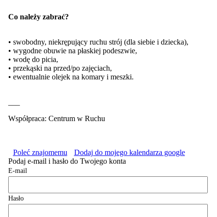
Co należy zabrać?
• swobodny, niekrępujący ruchu strój (dla siebie i dziecka),
• wygodne obuwie na płaskiej podeszwie,
• wodę do picia,
• przekąski na przed/po zajęciach,
• ewentualnie olejek na komary i meszki.
___
Współpraca: Centrum w Ruchu
Poleć znajomemu
Dodaj do mojego kalendarza google
Podaj e-mail i hasło do Twojego konta
E-mail
Hasło