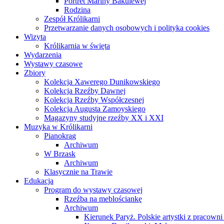
Portret Mariny Bakulewej
Rodzina
Zespół Królikarni
Przetwarzanie danych osobowych i polityka cookies
Wizyta
Królikarnia w święta
Wydarzenia
Wystawy czasowe
Zbiory
Kolekcja Xawerego Dunikowskiego
Kolekcja Rzeźby Dawnej
Kolekcja Rzeźby Współczesnej
Kolekcja Augusta Zamoyskiego
Magazyny studyjne rzeźby XX i XXI
Muzyka w Królikarni
Pianokrąg
Archiwum
W Brzask
Archiwum
Klasycznie na Trawie
Edukacja
Program do wystawy czasowej
Rzeźba na meblościankę
Archiwum
Kierunek Paryż. Polskie artystki z pracowni