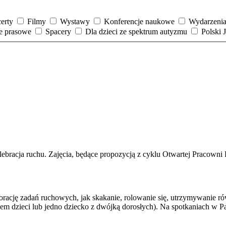
erty
Filmy
Wystawy
Konferencje naukowe
Wydarzenia
je prasowe
Spacery
Dla dzieci ze spektrum autyzmu
Polski
ebracja ruchu. Zajęcia, będące propozycją z cyklu Otwartej Pracowni R
orację zadań ruchowych, jak skakanie, rolowanie się, utrzymywanie 
giem dzieci lub jedno dziecko z dwójką dorosłych). Na spotkaniach w 