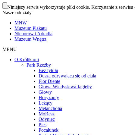
Niniejszy serwis wykorzystuje pliki cookie. Korzystanie z serwisu 
Nasze oddziały
MNW
Muzeum Plakatu
Nieborów i Arkadia
Muzeum Wnętrz
MENU
O Królikarni
Park Rzeźby
Bez tytułu
Dusza odrywająca się od ciała
Flor Diente
Głowa Władysława Jagiełły
Głowy
Horyzonty
Leżący
Melancholia
Mojżesz
Odyniec
Pies
Pocałunek