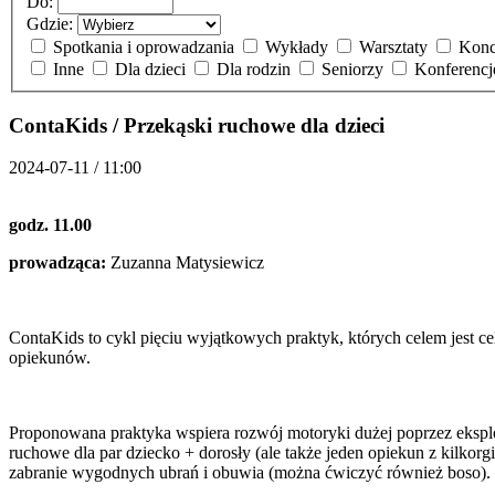
Do:
Gdzie:
Spotkania i oprowadzania
Wykłady
Warsztaty
Konc
Inne
Dla dzieci
Dla rodzin
Seniorzy
Konferenc
ContaKids / Przekąski ruchowe dla dzieci
2024-07-11 / 11:00
godz. 11.00
prowadząca:
Zuzanna Matysiewicz
ContaKids to cykl pięciu wyjątkowych praktyk, których celem jest cel
opiekunów.
Proponowana praktyka wspiera rozwój motoryki dużej poprzez ekspl
ruchowe dla par dziecko + dorosły (ale także jeden opiekun z kilkor
zabranie wygodnych ubrań i obuwia (można ćwiczyć również boso).